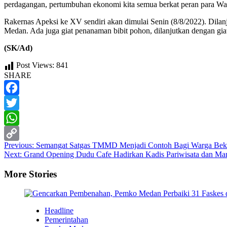
perdagangan, pertumbuhan ekonomi kita semua berkat peran para Wal
Rakernas Apeksi ke XV sendiri akan dimulai Senin (8/8/2022). Dil
Medan. Ada juga giat penanaman bibit pohon, dilanjutkan dengan giat
(SK/Ad)
Post Views:
841
SHARE
Facebook
Twitter
WhatsApp
Post
Previous:
Semangat Satgas TMMD Menjadi Contoh Bagi Warga Bek
Copy
Next:
Grand Opening Dudu Cafe Hadirkan Kadis Pariwisata dan Ma
navigation
Link
More Stories
Headline
Pemerintahan