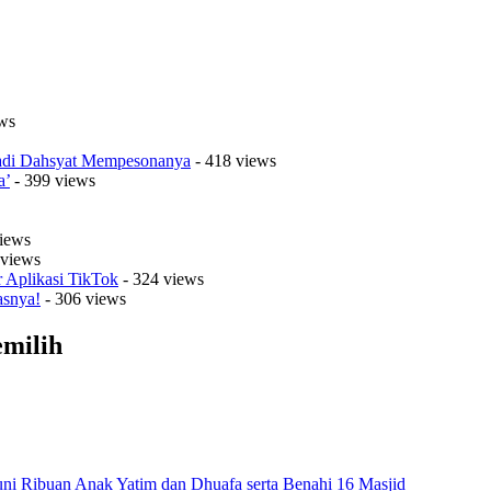
ws
Jadi Dahsyat Mempesonanya
- 418 views
a’
- 399 views
iews
 views
r Aplikasi TikTok
- 324 views
asnya!
- 306 views
emilih
ni Ribuan Anak Yatim dan Dhuafa serta Benahi 16 Masjid