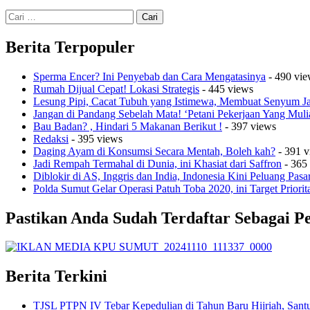
Cari
untuk:
Berita Terpopuler
Sperma Encer? Ini Penyebab dan Cara Mengatasinya
- 490 vie
Rumah Dijual Cepat! Lokasi Strategis
- 445 views
Lesung Pipi, Cacat Tubuh yang Istimewa, Membuat Senyum 
Jangan di Pandang Sebelah Mata! ‘Petani Pekerjaan Yang Muli
Bau Badan? , Hindari 5 Makanan Berikut !
- 397 views
Redaksi
- 395 views
Daging Ayam di Konsumsi Secara Mentah, Boleh kah?
- 391 v
Jadi Rempah Termahal di Dunia, ini Khasiat dari Saffron
- 365
Diblokir di AS, Inggris dan India, Indonesia Kini Peluang Pasa
Polda Sumut Gelar Operasi Patuh Toba 2020, ini Target Priorit
Pastikan Anda Sudah Terdaftar Sebagai P
Berita Terkini
TJSL PTPN IV Tebar Kepedulian di Tahun Baru Hijriah, Santu