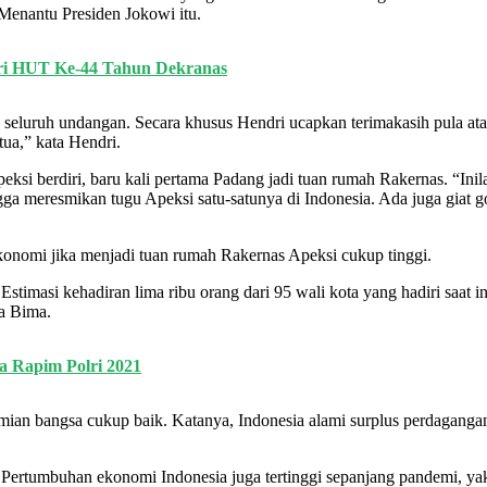
 Menantu Presiden Jokowi itu.
ri HUT Ke-44 Tahun Dekranas
eluruh undangan. Secara khusus Hendri ucapkan terimakasih pula ata
tua,” kata Hendri.
si berdiri, baru kali pertama Padang jadi tuan rumah Rakernas. “Inila
gga meresmikan tugu Apeksi satu-satunya di Indonesia. Ada juga giat 
nomi jika menjadi tuan rumah Rakernas Apeksi cukup tinggi.
imasi kehadiran lima ribu orang dari 95 wali kota yang hadiri saat ini.
ta Bima.
 Rapim Polri 2021
an bangsa cukup baik. Katanya, Indonesia alami surplus perdagangan 
i. Pertumbuhan ekonomi Indonesia juga tertinggi sepanjang pandemi, yak