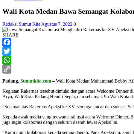
Wali Kota Medan Bawa Semangat Kolabora
Redaksi Sumut Kita
Agustus 7, 2022
0
SHARE
Facebook
Twitter
WhatsApp
Copy
Padang,
Sumutkita.com
– Wali Kota Medan Muhammad Bobby Afif Na
Link
Kegiatan Rakernas tersebut dimulai dengan acara Welcome Dinner d
Arya, Wali Kota Padang Hendri Septa, dan sebanyak 95 Wali Kota dan
“Selamat atas Rakernas Apeksi ke XV, semoga lancar dan sukses. S
Kepada awak media yang mewancarai usai acara Welcome Dinner, Bo
juga ingin kolaborasi dengan seluruh daerah lewat Apeksi ini.
“Kami ingin kolaborasi kepada semua daerah. Pada Apeksi ini, kam