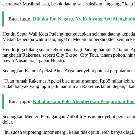
acaranya? Masih rahasia, besok datang saja saksikan langsung,” kata
Baca juga:
Dibuka Ibu Negara, Ny Kahiyang Ayu Menghadi
Hendri Septa Wali Kota Padang mengucapkan selamat datang kepada s
Medan beberapa waktu lalu, ingat di Medan itu berkarakter, semua ke
Hendri juga bilang suatu kehormatan bagi Padang hampir 22 tahun Apek
rangkaian Rakernas, seperti City Ekspo, City Tour, tanam pohon, hin
pawai Nusantara,” papar Hendri.
Sedangkan Ketum Apeksi Bima Arya menyebut potensi perputaran eko
“Tuan rumah Rakernas Apeksi bisa untung sampai Rp35 miliar lebih. Est
sudah banyak yang ingin jadi tuan rumah Rakernas tahun depan,” ka
Baca juga:
Kabaharkam Polri Memberikan Pengarahan Pada
Sedangkan Menteri Perdagangan Zulkifili Hasan menyebut perekonomi
dolar.
“Itu sudah terpotong impor energi, kalau tidak jauh lebih banyak lag