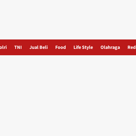
olri
TNI
Jual Beli
Food
Life Style
Olahraga
Red