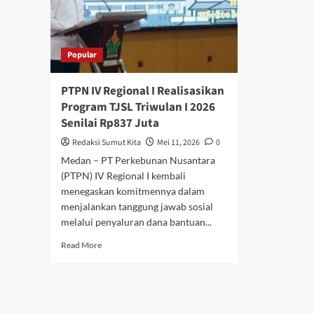
Popular
PTPN IV Regional I Realisasikan
Program TJSL Triwulan I 2026
Senilai Rp837 Juta
Redaksi Sumut Kita
Mei 11, 2026
0
Medan – PT Perkebunan Nusantara
(PTPN) IV Regional I kembali
menegaskan komitmennya dalam
menjalankan tanggung jawab sosial
melalui penyaluran dana bantuan...
Read
Read More
more
about
PTPN
IV
Regional