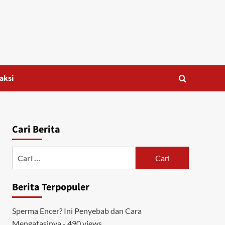
aksi
Cari Berita
Cari
untuk:
Berita Terpopuler
Sperma Encer? Ini Penyebab dan Cara
Mengatasinya
- 490 views