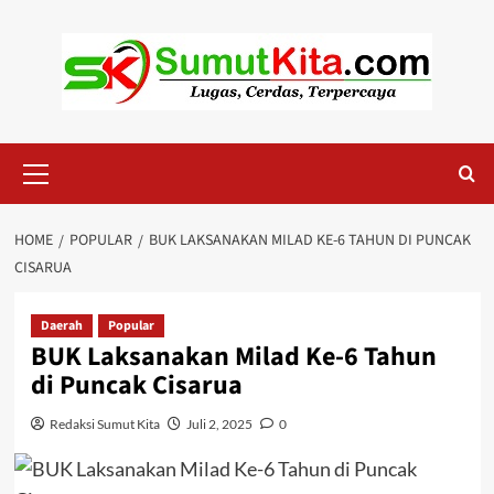
Skip
to
content
Primary
Menu
HOME
POPULAR
BUK LAKSANAKAN MILAD KE-6 TAHUN DI PUNCAK
CISARUA
Daerah
Popular
BUK Laksanakan Milad Ke-6 Tahun
di Puncak Cisarua
Redaksi Sumut Kita
Juli 2, 2025
0