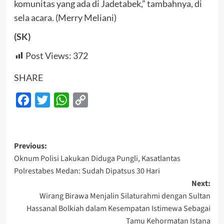
komunitas yang ada di Jadetabek,” tambahnya, di
sela acara. (Merry Meliani)
(SK)
Post Views:
372
SHARE
Facebook
Twitter
WhatsApp
Copy
Link
Post
Previous:
Oknum Polisi Lakukan Diduga Pungli, Kasatlantas
navigation
Polrestabes Medan: Sudah Dipatsus 30 Hari
Next:
Wirang Birawa Menjalin Silaturahmi dengan Sultan
Hassanal Bolkiah dalam Kesempatan Istimewa Sebagai
Tamu Kehormatan Istana