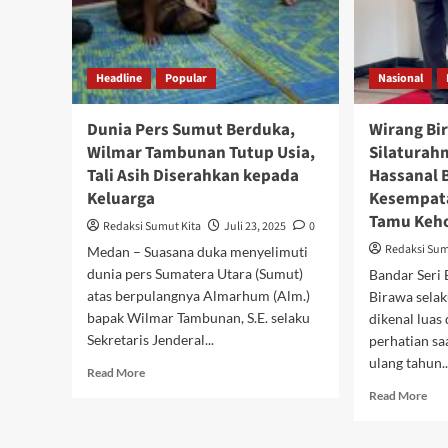
Headline
Popular
Nasional
Dunia Pers Sumut Berduka,
Wirang Bi
Wilmar Tambunan Tutup Usia,
Silaturah
Tali Asih Diserahkan kepada
Hassanal 
Keluarga
Kesempata
Tamu Keho
Redaksi Sumut Kita
Juli 23, 2025
0
Redaksi Sum
Medan – Suasana duka menyelimuti
dunia pers Sumatera Utara (Sumut)
Bandar Seri
atas berpulangnya Almarhum (Alm.)
Birawa selak
bapak Wilmar Tambunan, S.E. selaku
dikenal luas 
Sekretaris Jenderal...
perhatian sa
ulang tahun..
Read
Read More
more
Rea
Read More
about
mor
Dunia
abo
Pers