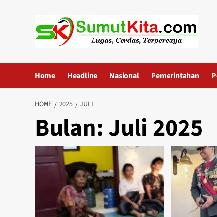
Skip
to
content
Home
Headline
Nasional
Pemerintahan
P
HOME
2025
JULI
Bulan:
Juli 2025