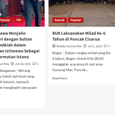
Popular
TNI
Daerah
Popular
rawa Menjalin
BUK Laksanakan Milad Ke-6
mi dengan Sultan
Tahun di Puncak Cisarua
Bolkiah dalam
Redaksi Sumut Kita
Juli 2, 2025
0
n Istimewa Sebagai
Bogor - Dalam rangka milad yang Ke-
rmatan Istana
6 tahun, Bogor Untuk Kita (BUK)
ut Kita
Juli 18, 2025
0
menggelar acaranya di rest area
Gunung Mas, Puncak...
 Bengawan– Wirang
u tokoh spiritual yang
Read
Read More
di televisi, menarik
more
at menghadiri perayaan
about
BUK
.
Laksanakan
d
Milad
e
Ke-
ut
6