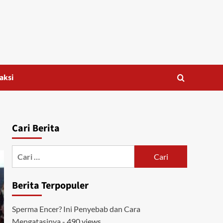
aksi
Cari Berita
Cari
untuk:
Berita Terpopuler
Sperma Encer? Ini Penyebab dan Cara
Mengatasinya
- 490 views