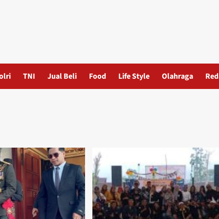
olri
TNI
Jual Beli
Food
Life Style
Olahraga
Red