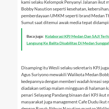
kami selaku Kelompok Penyanyi Jalanan ikut 
Bobby Nasution seperti kesehatan, kebersihan
pemberdayaan UMKM seperti brand Medan The 
Sumut saat ditemui awak media tepat didamp
Baca juga:
Kolaborasi KPJ Medan Dan SAJI Terhi
Langsung Ke Balita Disabilitas Di Medan Sunggal
Disamping itu Wesli selaku sekretaris KPJ j
Agus Suriyono mewakili Walikota Medan Bobb
kedepannya dengan memberi wadah kreasi sepe
diadakan setiap malam mingguan di halaman ka
penari Selayang Pandang binaan dari KPJ iku
masyarakat juga management Cafe Dudu ikut m
dengan Bapak Akhyar Nasution mantan Walikot