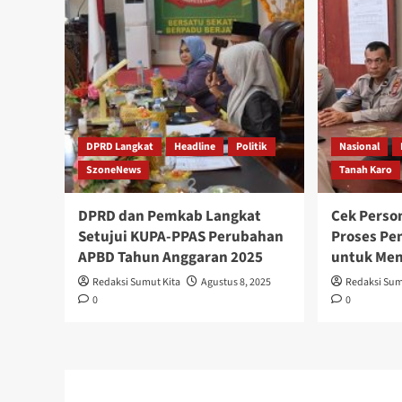
DPRD Langkat
Headline
Politik
Nasional
SzoneNews
Tanah Karo
DPRD dan Pemkab Langkat
Cek Perso
Setujui KUPA-PPAS Perubahan
Proses Pe
APBD Tahun Anggaran 2025
untuk Men
Redaksi Sumut Kita
Agustus 8, 2025
Redaksi Sum
0
0