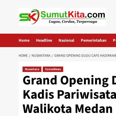
Skip
to
content
Home
Headline
Nasional
Pemerintahan
P
HOME
NUSANTARA
GRAND OPENING DUDU CAFE HADIRKAN 
Nusantara
SzoneNews
Grand Opening 
Kadis Pariwisat
Walikota Medan 