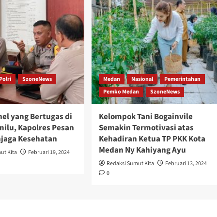
Polri
SzoneNews
Medan
Nasional
Pemerintahan
Pemko Medan
SzoneNews
nel yang Bertugas di
Kelompok Tani Bogainvile
milu, Kapolres Pesan
Semakin Termotivasi atas
jaga Kesehatan
Kehadiran Ketua TP PKK Kota
Medan Ny Kahiyang Ayu
ut Kita
Februari 19, 2024
Redaksi Sumut Kita
Februari 13, 2024
0