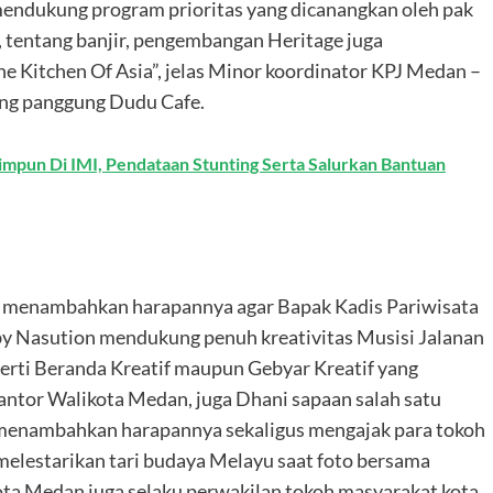
mendukung program prioritas yang dicanangkan oleh pak
, tentang banjir, pengembangan Heritage juga
Kitchen Of Asia”, jelas Minor koordinator KPJ Medan –
ing panggung Dudu Cafe.
mpun Di IMI, Pendataan Stunting Serta Salurkan Bantuan
uga menambahkan harapannya agar Bapak Kadis Pariwisata
y Nasution mendukung penuh kreativitas Musisi Jalanan
rti Beranda Kreatif maupun Gebyar Kreatif yang
ntor Walikota Medan, juga Dhani sapaan salah satu
t menambahkan harapannya sekaligus mengajak para tokoh
elestarikan tari budaya Melayu saat foto bersama
a Medan juga selaku perwakilan tokoh masyarakat kota