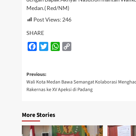
Medan.( Red/NM)
Post Views:
246
SHARE
Facebook
Twitter
WhatsApp
Copy
Link
Post
Previous:
Wali Kota Medan Bawa Semangat Kolaborasi Menghad
navigation
Rakernas ke XV Apeksi di Padang
More Stories