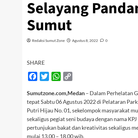
Selayang Panda
Sumut
Redaksi Sumut Zone
Agustus 8, 2022
0
SHARE
Facebook
Twitter
WhatsApp
Copy
Link
Sumutzone.com,Medan
– Dalam Perhelatan Gr
tepat Sabtu 06 Agustus 2022 di Pelataran Par
Putri Hijau No. 01, sekelompok masyarakat muda
sekaligus pegiat seni budaya dengan nama KP
pertunjukan bakat dan kreativitas sekaligus 
mulai 13.00 – 18.00 wib.