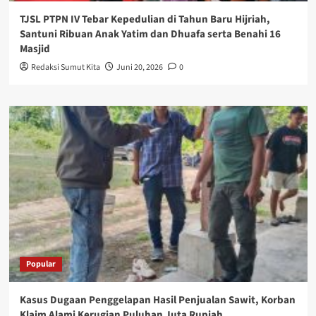
TJSL PTPN IV Tebar Kepedulian di Tahun Baru Hijriah,
Santuni Ribuan Anak Yatim dan Dhuafa serta Benahi 16
Masjid
Redaksi Sumut Kita
Juni 20, 2026
0
Popular
Kasus Dugaan Penggelapan Hasil Penjualan Sawit, Korban
Klaim Alami Kerugian Puluhan Juta Rupiah