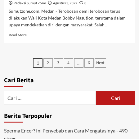
–
Redaksi Sumut Zone
Agustus 3, 2022
0
Sumut
Sumutzone.com, Medan - Terobosan demi terobosan terus
dilakukan Wali Kota Medan Bobby Nasution, terutama dalam
upaya mendekatkan diri dengan masyarakat. Salah...
Read
Read More
more
about
Bobby
Nasution,
Paginasi
2
3
4
6
Next
1
…
Wali
pos
Kota
Pertama
Cari Berita
Buka
Balai
Kota
Cari
Untuk
untuk:
masyarakat
Berita Terpopuler
Sperma Encer? Ini Penyebab dan Cara Mengatasinya
- 490
views