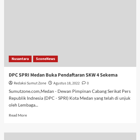
Polri
Perintahkan
Kapolres
Harus
Angkat
Telepon
Wartawan
Jangan
Tebang
Pilih
Nusantara
SzoneNews
DPC SPRI Medan Buka Pendaftaran SKW 4 Sekema
Redaksi Sumut Zone
Agustus 18, 2022
0
Sumutzone.com,Medan - Dewan Pimpinan Cabang Serikat Pers
Republik Indnesia (DPC - SPRI) Kota Medan yang telah di unjuk
oleh Lembaga...
Read
Read More
more
about
DPC
SPRI