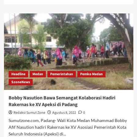
more
about
Hadirkan
Street
Race
KMB,
Bobby
Nasution:
Wadah
Anak
Muda
Hobi
Balapan
Headline
Medan
Pemerintahan
Pemko Medan
SzoneNews
Bobby Nasution Bawa Semangat Kolaborasi Hadiri
Rakernas ke XV Apeksi di Padang
Redaksi Sumut Zone
Agustus 8, 2022
0
Sumutzone.com, Padang- Wali Kota Medan Muhammad Bobby
Afif Nasution hadiri Rakernas ke XV Asosiasi Pemerintah Kota
Seluruh Indonesia (Apeksi) di...