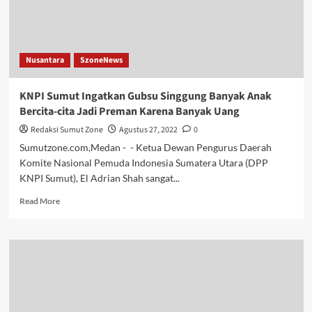
Organisasi
Pers
Nusantara
SzoneNews
KNPI Sumut Ingatkan Gubsu Singgung Banyak Anak
Bercita-cita Jadi Preman Karena Banyak Uang
Redaksi Sumut Zone
Agustus 27, 2022
0
Sumutzone.com,Medan - - Ketua Dewan Pengurus Daerah
Komite Nasional Pemuda Indonesia Sumatera Utara (DPP
KNPI Sumut), El Adrian Shah sangat...
Read
Read More
more
about
KNPI
Sumut
Ingatkan
Gubsu
Singgung
Banyak