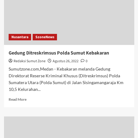
Anak
Bercita-
cita
Jadi
Preman
Karena
Nusantara
SzoneNews
Banyak
Uang
Gedung Ditreskrimsus Polda Sumut Kebakaran
Redaksi Sumut Zone
Agustus 26, 2022
0
Sumutzone.com,Medan - Kebakaran melanda Gedung
Direktorat Reserse Kriminal Khusus (Ditreskrimsus) Polda
Sumatera Utara (Polda Sumut) di Jalan Sisingamangaraja Km
10,5 Kelurahan...
Read
Read More
more
about
Gedung
Ditreskrimsus
Polda
Sumut