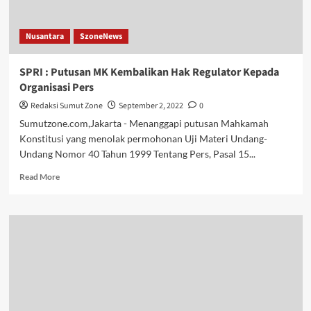
Nusantara
SzoneNews
SPRI : Putusan MK Kembalikan Hak Regulator Kepada
Organisasi Pers
Redaksi Sumut Zone
September 2, 2022
0
Sumutzone.com,Jakarta - Menanggapi putusan Mahkamah
Konstitusi yang menolak permohonan Uji Materi Undang-
Undang Nomor 40 Tahun 1999 Tentang Pers, Pasal 15...
Read
Read More
more
about
SPRI
:
Putusan
MK
Kembalikan
Hak
Regulator
Kepada