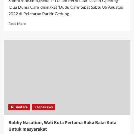
Sumutzone.com,Medan - Dalam Perhelatan Grand Opening
'Dua Dunia Cafe' disingkat 'Dudu Cafe' tepat Sabtu 06 Agustus
2022 di Pelataran Parkir Gedung...
Read
Read More
more
about
Grand
Opening
Dudu
Cafe
Hadirkan
Kadis
Pariwisata
dan
Mantan
Walikota
Medan
Saksikan
Nusantara
SzoneNews
Tari
Selayang
Pandang
Bobby Nasution, Wali Kota Pertama Buka Balai Kota
KPJ
Untuk masyarakat
Medan