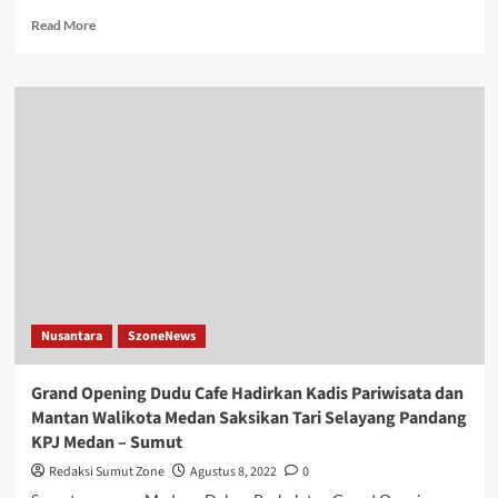
Read
Read More
more
about
Bobby
Nasution
Bawa
Semangat
Kolaborasi
Hadiri
Rakernas
ke
XV
Apeksi
di
Padang
Nusantara
SzoneNews
Grand Opening Dudu Cafe Hadirkan Kadis Pariwisata dan
Mantan Walikota Medan Saksikan Tari Selayang Pandang
KPJ Medan – Sumut
Redaksi Sumut Zone
Agustus 8, 2022
0