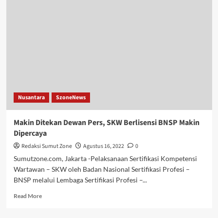
Medan
Buka
Pendaftaran
SKW
4
Sekema
Nusantara
SzoneNews
Makin Ditekan Dewan Pers, SKW Berlisensi BNSP Makin
Dipercaya
Redaksi Sumut Zone
Agustus 16, 2022
0
Sumutzone.com, Jakarta -Pelaksanaan Sertifikasi Kompetensi
Wartawan – SKW oleh Badan Nasional Sertifikasi Profesi –
BNSP melalui Lembaga Sertifikasi Profesi –...
Read
Read More
more
about