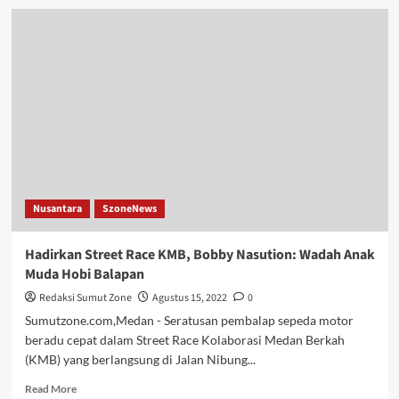
Makin
Ditekan
Dewan
Pers,
SKW
Berlisensi
BNSP
Makin
Dipercaya
Nusantara
SzoneNews
Hadirkan Street Race KMB, Bobby Nasution: Wadah Anak
Muda Hobi Balapan
Redaksi Sumut Zone
Agustus 15, 2022
0
Sumutzone.com,Medan - Seratusan pembalap sepeda motor
beradu cepat dalam Street Race Kolaborasi Medan Berkah
(KMB) yang berlangsung di Jalan Nibung...
Read
Read More