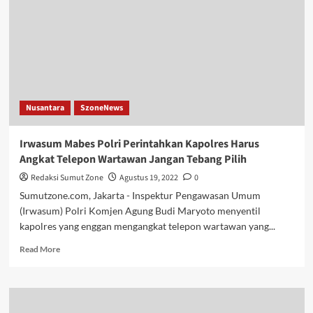
Kebakaran
Nusantara
SzoneNews
Irwasum Mabes Polri Perintahkan Kapolres Harus
Angkat Telepon Wartawan Jangan Tebang Pilih
Redaksi Sumut Zone
Agustus 19, 2022
0
Sumutzone.com, Jakarta - Inspektur Pengawasan Umum
(Irwasum) Polri Komjen Agung Budi Maryoto menyentil
kapolres yang enggan mengangkat telepon wartawan yang...
Read
Read More
more
about
Irwasum
Mabes