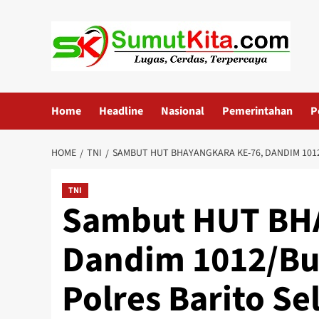
Skip
to
content
Home
Headline
Nasional
Pemerintahan
P
HOME
TNI
SAMBUT HUT BHAYANGKARA KE-76, DANDIM 101
TNI
Sambut HUT BH
Dandim 1012/Bu
Polres Barito Se