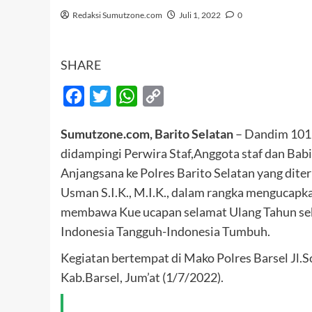
Redaksi Sumutzone.com
Juli 1, 2022
0
SHARE
Facebook
Twitter
WhatsApp
Copy
Link
Sumutzone.com, Barito Selatan
– Dandim 1012
didampingi Perwira Staf,Anggota staf dan Ba
Anjangsana ke Polres Barito Selatan yang dite
Usman S.I.K., M.I.K., dalam rangka mengucap
membawa Kue ucapan selamat Ulang Tahun seba
Indonesia Tangguh-Indonesia Tumbuh.
Kegiatan bertempat di Mako Polres Barsel Jl.
Kab.Barsel, Jum’at (1/7/2022).