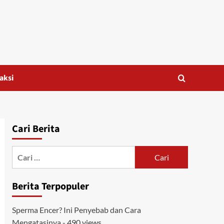
aksi
Cari Berita
Cari
untuk:
Berita Terpopuler
Sperma Encer? Ini Penyebab dan Cara
Mengatasinya
- 490 views