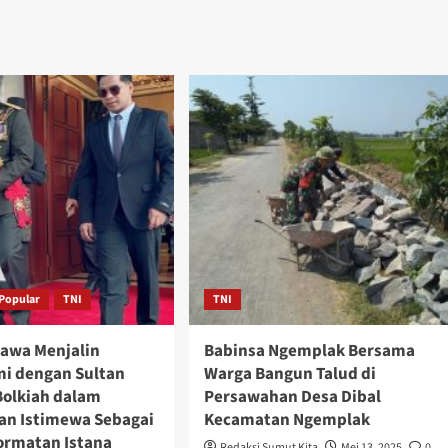
Popular
TNI
TNI
rawa Menjalin
Babinsa Ngemplak Bersama
mi dengan Sultan
Warga Bangun Talud di
Bolkiah dalam
Persawahan Desa Dibal
n Istimewa Sebagai
Kecamatan Ngemplak
rmatan Istana
Redaksi Sumut Kita
Mei 13, 2025
0