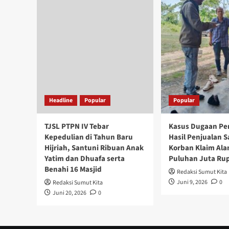
Headline
Popular
Popular
TJSL PTPN IV Tebar
Kasus Dugaan Pe
Kepedulian di Tahun Baru
Hasil Penjualan S
Hijriah, Santuni Ribuan Anak
Korban Klaim Ala
Yatim dan Dhuafa serta
Puluhan Juta Ru
Benahi 16 Masjid
Redaksi Sumut Kita
Juni 9, 2026
0
Redaksi Sumut Kita
Juni 20, 2026
0