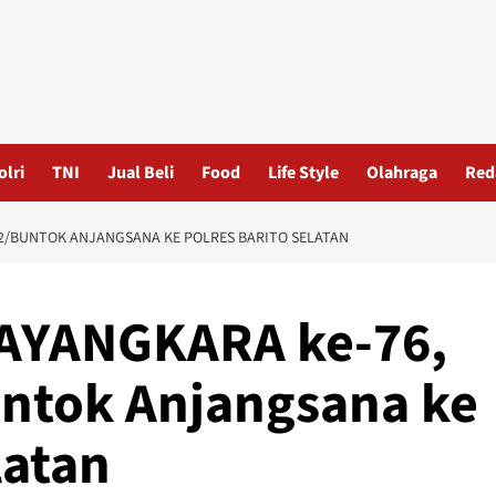
olri
TNI
Jual Beli
Food
Life Style
Olahraga
Red
2/BUNTOK ANJANGSANA KE POLRES BARITO SELATAN
AYANGKARA ke-76,
ntok Anjangsana ke
latan