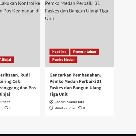
Headline
Pemerintahan
A Binjai
Pemko Medan
eriksaan, Rudi
Gencarkan Pembenahan,
biring Cek
Pemko Medan Perbaiki 31
ranggang dan Pos
Faskes dan Bangun Ulang
injai
Tiga Unit
ut Kita
Redaksi Sumut Kita
26
0
Maret 27, 2026
0