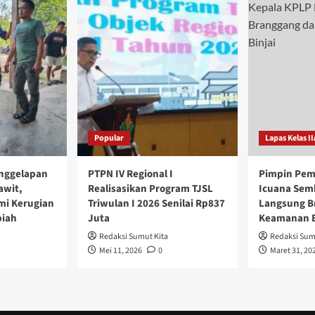
Popular
Lapas Kelas II
nggelapan
PTPN IV Regional I
Pimpin Pem
awit,
Realisasikan Program TJSL
Icuana Sem
mi Kerugian
Triwulan I 2026 Senilai Rp837
Langsung B
piah
Juta
Keamanan B
Redaksi Sumut Kita
Redaksi Sum
Mei 11, 2026
0
Maret 31, 20