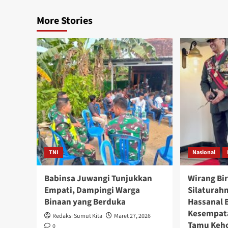
More Stories
TNI
Nasional
Babinsa Juwangi Tunjukkan
Wirang Bi
Empati, Dampingi Warga
Silaturah
Binaan yang Berduka
Hassanal 
Kesempata
Redaksi Sumut Kita
Maret 27, 2026
Tamu Keho
0