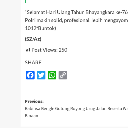
“Selamat Hari Ulang Tahun Bhayangkara ke-76,
Polri makin solid, profesional, lebih menga
1012″Buntok)
(SZ/Az)
Post Views:
250
SHARE
Facebook
Twitter
WhatsApp
Copy
Link
Post
Previous:
Babinsa Bengle Gotong Royong Urug Jalan Beserta W
navigation
Binaan