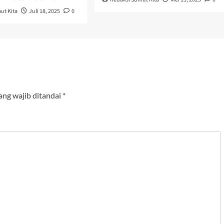
ut Kita
Juli 18, 2025
0
ang wajib ditandai
*