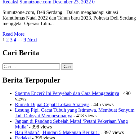
Redaksi Sumutzone.com
Desember 23, 2022
0
Sumutzone.com, Deli Serdang - Dalam menghadapi situasi
Kamtibmas Natal 2022 dan Tahun baru 2023, Polresta Deli Serdang
menggelar Operasi Lilin...
Read
Read More
Paginasi
more
1
2
3
4
…
9
Next
about
pos
Apel
Cari Berita
Gelar
Pasukan
Cari
Ops
untuk:
Lilin
Toba
Berita Terpopuler
2022
Dipimpin
Sperma Encer? Ini Penyebab dan Cara Mengatasinya
- 490
oleh
views
Kapolresta
Rumah Dijual Cepat! Lokasi Strategis
- 445 views
Deli
Lesung Pipi, Cacat Tubuh yang Istimewa, Membuat Senyum
Serdang
Jadi Dahsyat Mempesonanya
- 418 views
Jangan di Pandang Sebelah Mata! ‘Petani Pekerjaan Yang
Mulia’
- 398 views
Bau Badan? , Hindari 5 Makanan Berikut !
- 397 views
Redaksi
- 395 views