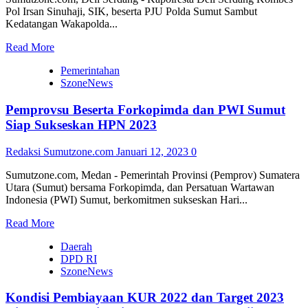
Sukseskan
Pol Irsan Sinuhaji, SIK, beserta PJU Polda Sumut Sambut
F1H20
Kedatangan Wakapolda...
Danau
Toba
Read
Read More
more
Pemerintahan
about
SzoneNews
Kapolresta
Deli
Pemprovsu Beserta Forkopimda dan PWI Sumut
Serdang
Hadiri
Siap Sukseskan HPN 2023
Penyambutan
Wakapolda
Redaksi Sumutzone.com
Januari 12, 2023
0
Sumut
di
Sumutzone.com, Medan - Pemerintah Provinsi (Pemprov) Sumatera
Bandara
Utara (Sumut) bersama Forkopimda, dan Persatuan Wartawan
Kualanamu
Indonesia (PWI) Sumut, berkomitmen sukseskan Hari...
Read
Read More
more
Daerah
about
DPD RI
Pemprovsu
SzoneNews
Beserta
Forkopimda
Kondisi Pembiayaan KUR 2022 dan Target 2023
dan