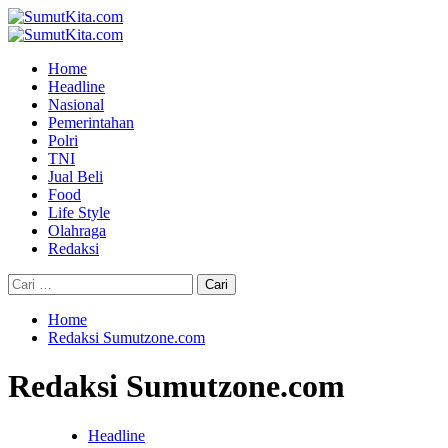
Skip
to
Primary
content
Menu
Home
Headline
Nasional
Pemerintahan
Polri
TNI
Jual Beli
Food
Life Style
Olahraga
Redaksi
Cari
untuk:
Home
Redaksi Sumutzone.com
Redaksi Sumutzone.com
Headline