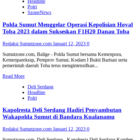
Headline
Jaga
Polri
Hubungan
SzoneNews
dengan
Warga
Polda Sumut Menggelar Operasi Kepolisian Hoval
Dilaksanakan
oleh
Toba 2023 dalam Sukseskan F1H20 Danau Toba
Babinsa
Koramil
Redaksi Sumutzone.com
Januari 12, 2023
0
1710-
04/Tembagapura
Sumutzone.com, Balige - Polda Sumut bersama Kemenpora,
Kemenparekrap, Pemprov Sumut, Kodam I Bukit Barisan serta
pemerintah daerah Toba terus mengintensifkan...
Read
Read More
more
Deli Serdang
about
Headline
Polda
Polri
Sumut
Menggelar
Kapolresta Deli Serdang Hadiri Penyambutan
Operasi
Kepolisian
Wakapolda Sumut di Bandara Kualanamu
Hoval
Toba
Redaksi Sumutzone.com
Januari 12, 2023
0
2023
dalam
Sumutzone.com, Deli Serdang - Kapolresta Deli Serdang Kombes