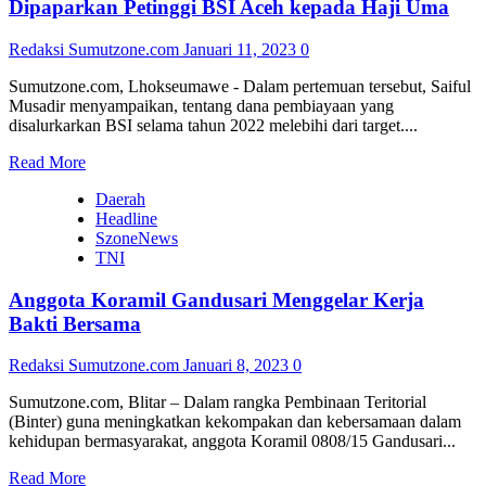
PWI
Dipaparkan Petinggi BSI Aceh kepada Haji Uma
Sumut
Siap
Redaksi Sumutzone.com
Januari 11, 2023
0
Sukseskan
HPN
Sumutzone.com, Lhokseumawe - Dalam pertemuan tersebut, Saiful
2023
Musadir menyampaikan, tentang dana pembiayaan yang
disalurkarkan BSI selama tahun 2022 melebihi dari target....
Read
Read More
more
Daerah
about
Headline
Kondisi
SzoneNews
Pembiayaan
TNI
KUR
2022
Anggota Koramil Gandusari Menggelar Kerja
dan
Target
Bakti Bersama
2023
Dipaparkan
Redaksi Sumutzone.com
Januari 8, 2023
0
Petinggi
BSI
Sumutzone.com, Blitar – Dalam rangka Pembinaan Teritorial
Aceh
(Binter) guna meningkatkan kekompakan dan kebersamaan dalam
kepada
kehidupan bermasyarakat, anggota Koramil 0808/15 Gandusari...
Haji
Uma
Read
Read More