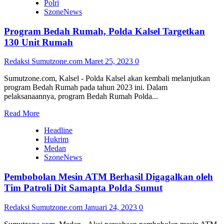
Polri
SzoneNews
Program Bedah Rumah, Polda Kalsel Targetkan
130 Unit Rumah
Redaksi Sumutzone.com
Maret 25, 2023
0
Sumutzone.com, Kalsel - Polda Kalsel akan kembali melanjutkan
program Bedah Rumah pada tahun 2023 ini. Dalam
pelaksanaannya, program Bedah Rumah Polda...
Read
Read More
more
Headline
about
Hukrim
Program
Medan
Bedah
SzoneNews
Rumah,
Polda
Pembobolan Mesin ATM Berhasil Digagalkan oleh
Kalsel
Targetkan
Tim Patroli Dit Samapta Polda Sumut
130
Unit
Redaksi Sumutzone.com
Januari 24, 2023
0
Rumah