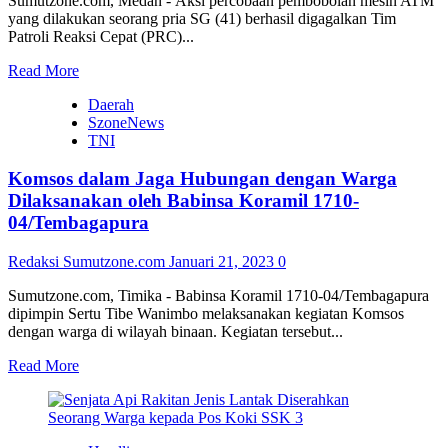
Sumutzone.com, Medan - Aksi percobaan pembobolan mesin ATM
yang dilakukan seorang pria SG (41) berhasil digagalkan Tim
Patroli Reaksi Cepat (PRC)...
Read
Read More
more
Daerah
about
SzoneNews
Pembobolan
TNI
Mesin
ATM
Komsos dalam Jaga Hubungan dengan Warga
Berhasil
Digagalkan
Dilaksanakan oleh Babinsa Koramil 1710-
oleh
04/Tembagapura
Tim
Patroli
Redaksi Sumutzone.com
Januari 21, 2023
0
Dit
Samapta
Sumutzone.com, Timika - Babinsa Koramil 1710-04/Tembagapura
Polda
dipimpin Sertu Tibe Wanimbo melaksanakan kegiatan Komsos
Sumut
dengan warga di wilayah binaan. Kegiatan tersebut...
Read
Read More
more
about
Komsos
dalam