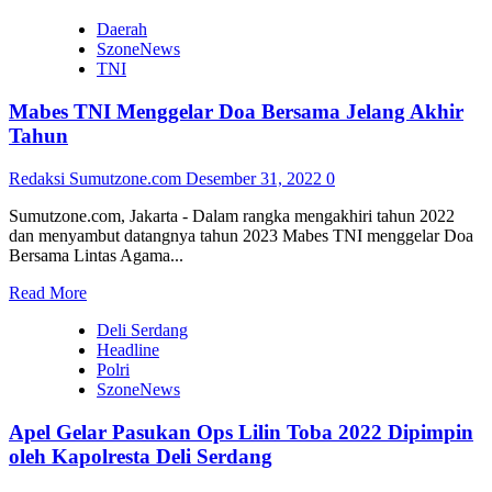
more
Daerah
about
SzoneNews
Anggota
TNI
Koramil
Gandusari
Mabes TNI Menggelar Doa Bersama Jelang Akhir
Menggelar
Kerja
Tahun
Bakti
Bersama
Redaksi Sumutzone.com
Desember 31, 2022
0
Sumutzone.com, Jakarta - Dalam rangka mengakhiri tahun 2022
dan menyambut datangnya tahun 2023 Mabes TNI menggelar Doa
Bersama Lintas Agama...
Read
Read More
more
Deli Serdang
about
Headline
Mabes
Polri
TNI
SzoneNews
Menggelar
Doa
Apel Gelar Pasukan Ops Lilin Toba 2022 Dipimpin
Bersama
Jelang
oleh Kapolresta Deli Serdang
Akhir
Tahun