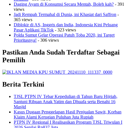
Daging Ayam di Konsumsi Secara Mentah, Boleh kah?
- 391
views
Jadi Rempah Termahal di Dunia, ini Khasiat dari Saffron
-
365 views
Diblokir di AS, Inggris dan India, Indonesia Kini Peluang
Pasar Aplikasi TikTok
- 323 views
Polda Sumut Gelar Operasi Patuh Toba 2020, ini Target
Prioritasnya!
- 306 views
Pastikan Anda Sudah Terdaftar Sebagai
Pemilih
Berita Terkini
TJSL PTPN IV Tebar Kepedulian di Tahun Baru Hijriah,
Santuni Ribuan Anak Yatim dan Dhuafa serta Benahi 16
Masjid
Kasus Dugaan Penggelapan Hasil Penjualan Sawit, Korban
Klaim Alami Kerugian Puluhan Juta Rupiah
PTPN IV Regional I Realisasikan Program TJSL Triwulan I
2026 Senilai Rp837 Juta