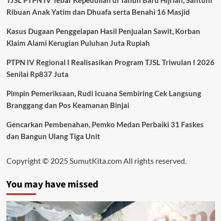
TJSL PTPN IV Tebar Kepedulian di Tahun Baru Hijriah, Santuni
Ribuan Anak Yatim dan Dhuafa serta Benahi 16 Masjid
Kasus Dugaan Penggelapan Hasil Penjualan Sawit, Korban
Klaim Alami Kerugian Puluhan Juta Rupiah
PTPN IV Regional I Realisasikan Program TJSL Triwulan I 2026
Senilai Rp837 Juta
Pimpin Pemeriksaan, Rudi Icuana Sembiring Cek Langsung
Branggang dan Pos Keamanan Binjai
Gencarkan Pembenahan, Pemko Medan Perbaiki 31 Faskes
dan Bangun Ulang Tiga Unit
Copyright © 2025 SumutKita.com All rights reserved.
You may have missed