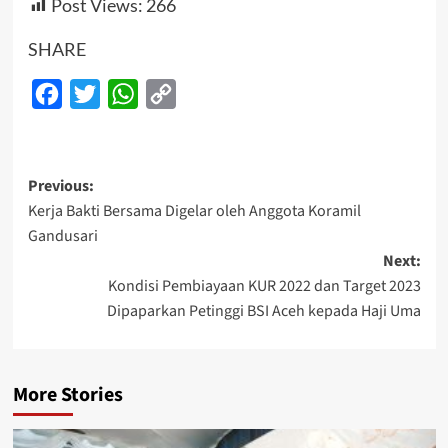
Post Views:
266
SHARE
Facebook
Twitter
WhatsApp
Copy
Link
Post
Previous:
Kerja Bakti Bersama Digelar oleh Anggota Koramil
navigation
Gandusari
Next:
Kondisi Pembiayaan KUR 2022 dan Target 2023
Dipaparkan Petinggi BSI Aceh kepada Haji Uma
More Stories