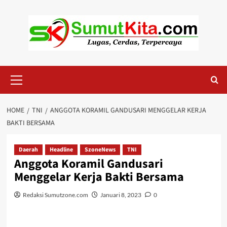
Skip
to
content
Primary
Menu
HOME
TNI
ANGGOTA KORAMIL GANDUSARI MENGGELAR KERJA
BAKTI BERSAMA
Daerah
Headline
SzoneNews
TNI
Anggota Koramil Gandusari
Menggelar Kerja Bakti Bersama
Redaksi Sumutzone.com
Januari 8, 2023
0