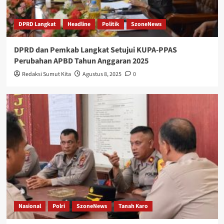
DPRD Langkat
Headline
Politik
SzoneNews
DPRD dan Pemkab Langkat Setujui KUPA-PPAS
Perubahan APBD Tahun Anggaran 2025
Redaksi Sumut Kita
Agustus 8, 2025
0
Nasional
Polri
SzoneNews
Tanah Karo