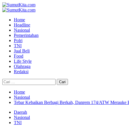
Skip
to
Primary
content
Menu
Home
Headline
Nasional
Pemerintahan
Polri
TNI
Jual Beli
Food
Life Style
Olahraga
Redaksi
Cari
untuk:
Home
Nasional
Tebar Kebaikan Berbagi Berkah, Danrem 174/ATW Merauke Ba
Daerah
Nasional
TNI