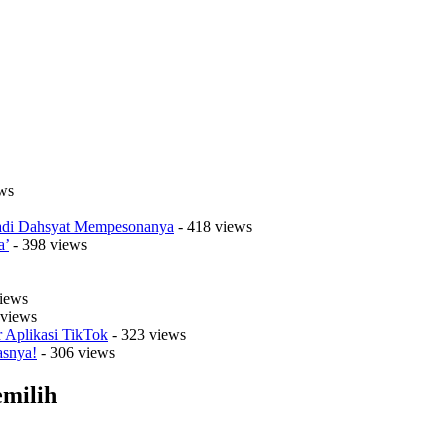
ws
Jadi Dahsyat Mempesonanya
- 418 views
a’
- 398 views
iews
 views
r Aplikasi TikTok
- 323 views
asnya!
- 306 views
emilih