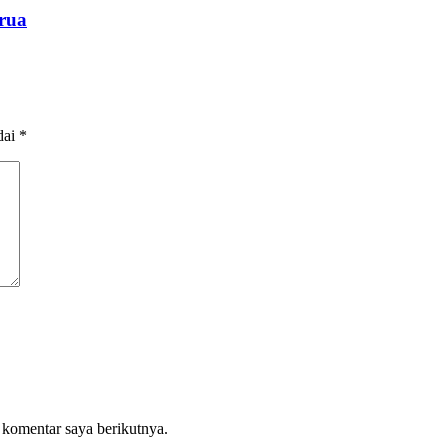
rua
dai
*
 komentar saya berikutnya.