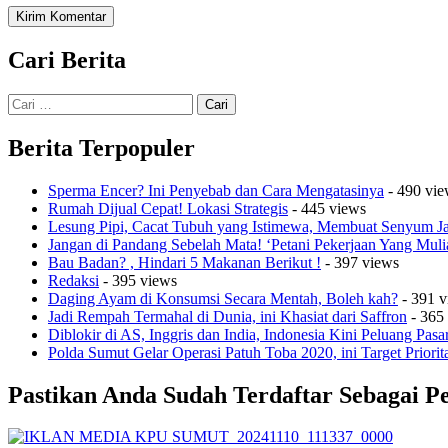
Cari Berita
Cari
untuk:
Berita Terpopuler
Sperma Encer? Ini Penyebab dan Cara Mengatasinya
- 490 vie
Rumah Dijual Cepat! Lokasi Strategis
- 445 views
Lesung Pipi, Cacat Tubuh yang Istimewa, Membuat Senyum 
Jangan di Pandang Sebelah Mata! ‘Petani Pekerjaan Yang Muli
Bau Badan? , Hindari 5 Makanan Berikut !
- 397 views
Redaksi
- 395 views
Daging Ayam di Konsumsi Secara Mentah, Boleh kah?
- 391 v
Jadi Rempah Termahal di Dunia, ini Khasiat dari Saffron
- 365
Diblokir di AS, Inggris dan India, Indonesia Kini Peluang Pasa
Polda Sumut Gelar Operasi Patuh Toba 2020, ini Target Priorit
Pastikan Anda Sudah Terdaftar Sebagai P