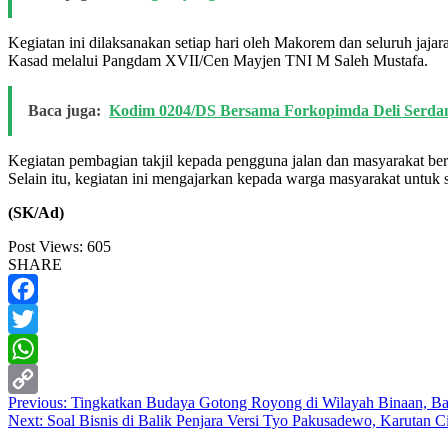
Kegiatan ini dilaksanakan setiap hari oleh Makorem dan seluruh ja
Kasad melalui Pangdam XVII/Cen Mayjen TNI M Saleh Mustafa.
Baca juga:
Kodim 0204/DS Bersama Forkopimda Deli Serdan
Kegiatan pembagian takjil kepada pengguna jalan dan masyarakat b
Selain itu, kegiatan ini mengajarkan kepada warga masyarakat untu
(SK/Ad)
Post Views:
605
SHARE
Facebook
Twitter
WhatsApp
Post
Previous:
Tingkatkan Budaya Gotong Royong di Wilayah Binaan, Ba
Copy
Next:
Soal Bisnis di Balik Penjara Versi Tyo Pakusadewo, Karutan 
navigation
Link