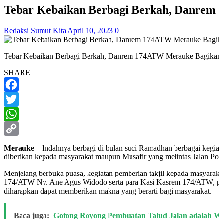
Tebar Kebaikan Berbagi Berkah, Danrem
Redaksi Sumut Kita
April 10, 2023
0
Tebar Kebaikan Berbagi Berkah, Danrem 174ATW Merauke Bagikan 
SHARE
Facebook
Twitter
WhatsApp
Copy
Merauke
– Indahnya berbagi di bulan suci Ramadhan berbagai kegia
diberikan kepada masyarakat maupun Musafir yang melintas Jalan 
Link
Menjelang berbuka puasa, kegiatan pemberian takjil kepada masya
174/ATW Ny. Ane Agus Widodo serta para Kasi Kasrem 174/ATW, pa
diharapkan dapat memberikan makna yang berarti bagi masyarakat.
Baca juga:
Gotong Royong Pembuatan Talud Jalan adalah