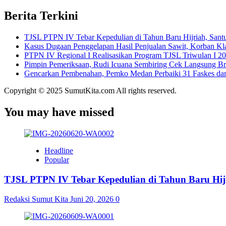
Berita Terkini
TJSL PTPN IV Tebar Kepedulian di Tahun Baru Hijriah, Santu
Kasus Dugaan Penggelapan Hasil Penjualan Sawit, Korban Kl
PTPN IV Regional I Realisasikan Program TJSL Triwulan I 20
Pimpin Pemeriksaan, Rudi Icuana Sembiring Cek Langsung B
Gencarkan Pembenahan, Pemko Medan Perbaiki 31 Faskes da
Copyright © 2025 SumutKita.com All rights reserved.
You may have missed
Headline
Popular
TJSL PTPN IV Tebar Kepedulian di Tahun Baru Hijr
Redaksi Sumut Kita
Juni 20, 2026
0