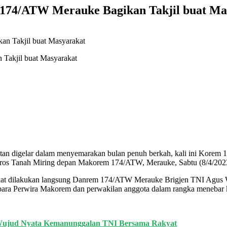
 174/ATW Merauke Bagikan Takjil buat Ma
Takjil buat Masyarakat
tan digelar dalam menyemarakan bulan penuh berkah, kali ini Korem 
Poros Tanah Miring depan Makorem 174/ATW, Merauke, Sabtu (8/4/202
rakat dilakukan langsung Danrem 174/ATW Merauke Brigjen TNI Agus 
ra Perwira Makorem dan perwakilan anggota dalam rangka menebar k
 Wujud Nyata Kemanunggalan TNI Bersama Rakyat