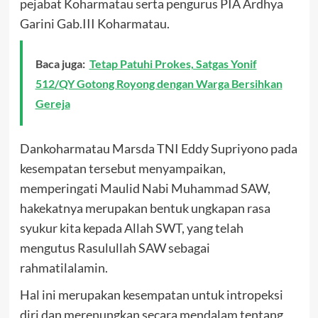
pejabat Koharmatau serta pengurus PIA Ardhya
Garini Gab.III Koharmatau.
Baca juga:
Tetap Patuhi Prokes, Satgas Yonif
512/QY Gotong Royong dengan Warga Bersihkan
Gereja
Dankoharmatau Marsda TNI Eddy Supriyono pada
kesempatan tersebut menyampaikan,
memperingati Maulid Nabi Muhammad SAW,
hakekatnya merupakan bentuk ungkapan rasa
syukur kita kepada Allah SWT, yang telah
mengutus Rasulullah SAW sebagai
rahmatilalamin.
Hal ini merupakan kesempatan untuk intropeksi
diri dan merenungkan secara mendalam tentang