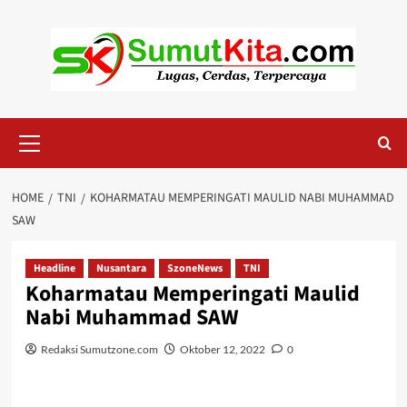
Skip
to
content
Primary
Menu
HOME
TNI
KOHARMATAU MEMPERINGATI MAULID NABI MUHAMMAD
SAW
Headline
Nusantara
SzoneNews
TNI
Koharmatau Memperingati Maulid
Nabi Muhammad SAW
Redaksi Sumutzone.com
Oktober 12, 2022
0