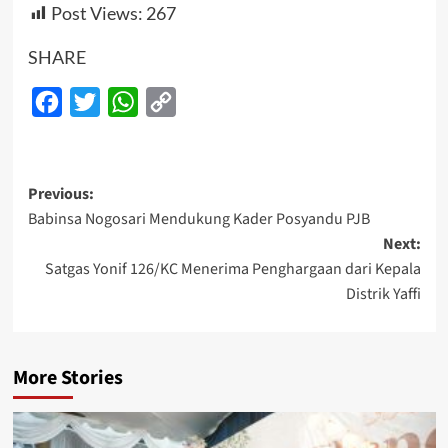
Post Views:
267
SHARE
Facebook
Twitter
WhatsApp
Copy
Link
Post
Previous:
Babinsa Nogosari Mendukung Kader Posyandu PJB
navigation
Next:
Satgas Yonif 126/KC Menerima Penghargaan dari Kepala
Distrik Yaffi
More Stories