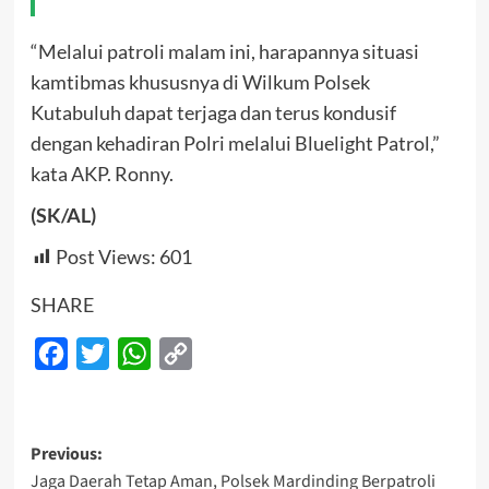
“Melalui patroli malam ini, harapannya situasi
kamtibmas khususnya di Wilkum Polsek
Kutabuluh dapat terjaga dan terus kondusif
dengan kehadiran Polri melalui Bluelight Patrol,”
kata AKP. Ronny.
(SK/AL)
Post Views:
601
SHARE
Facebook
Twitter
WhatsApp
Copy
Link
Post
Previous:
Jaga Daerah Tetap Aman, Polsek Mardinding Berpatroli