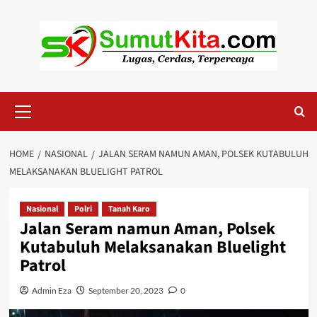
Skip
to
content
Primary
Menu
HOME
NASIONAL
JALAN SERAM NAMUN AMAN, POLSEK KUTABULUH
MELAKSANAKAN BLUELIGHT PATROL
Nasional
Polri
Tanah Karo
Jalan Seram namun Aman, Polsek
Kutabuluh Melaksanakan Bluelight
Patrol
Admin Eza
September 20, 2023
0