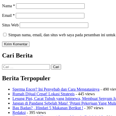
Nama
*
Email
*
Situs Web
Simpan nama, email, dan situs web saya pada peramban ini untuk
Cari Berita
Cari
untuk:
Berita Terpopuler
Sperma Encer? Ini Penyebab dan Cara Mengatasinya
- 490 vie
Rumah Dijual Cepat! Lokasi Strategis
- 445 views
Lesung Pipi, Cacat Tubuh yang Istimewa, Membuat Senyum 
Jangan di Pandang Sebelah Mata! ‘Petani Pekerjaan Yang Muli
Bau Badan? , Hindari 5 Makanan Berikut !
- 397 views
Redaksi
- 395 views