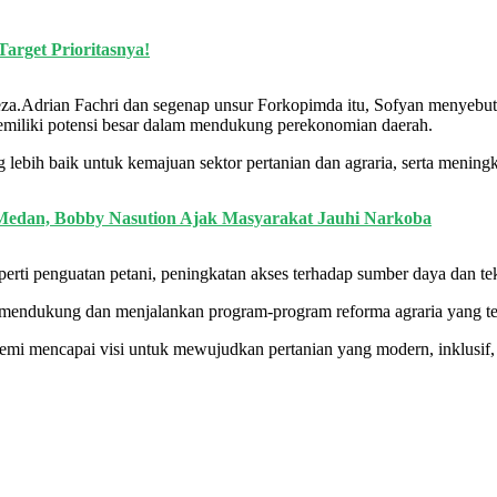
Target Prioritasnya!
eza.Adrian Fachri dan segenap unsur Forkopimda itu, Sofyan menyeb
emiliki potensi besar dalam mendukung perekonomian daerah.
ebih baik untuk kemajuan sektor pertanian dan agraria, serta mening
Medan, Bobby Nasution Ajak Masyarakat Jauhi Narkoba
eperti penguatan petani, peningkatan akses terhadap sumber daya dan te
 mendukung dan menjalankan program-program reforma agraria yang te
s demi mencapai visi untuk mewujudkan pertanian yang modern, inklusif