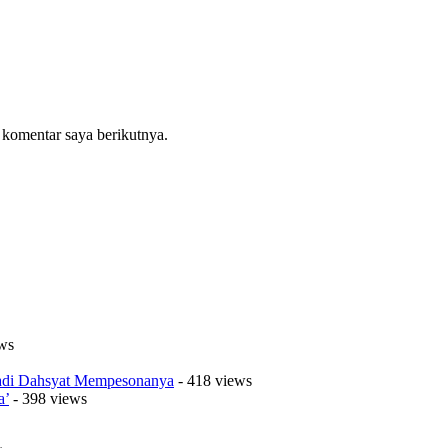
 komentar saya berikutnya.
ws
Jadi Dahsyat Mempesonanya
- 418 views
a’
- 398 views