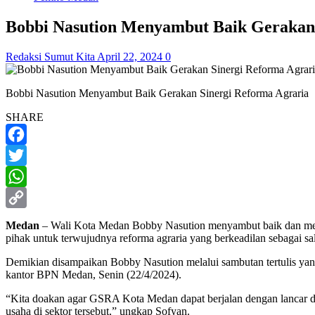
Bobbi Nasution Menyambut Baik Gerakan 
Redaksi Sumut Kita
April 22, 2024
0
Bobbi Nasution Menyambut Baik Gerakan Sinergi Reforma Agraria
SHARE
Facebook
Twitter
WhatsApp
Copy
Medan
– Wali Kota Medan Bobby Nasution menyambut baik dan menga
pihak untuk terwujudnya reforma agraria yang berkeadilan sebagai sa
Link
Demikian disampaikan Bobby Nasution melalui sambutan tertulis ya
kantor BPN Medan, Senin (22/4/2024).
“Kita doakan agar GSRA Kota Medan dapat berjalan dengan lancar dan
usaha di sektor tersebut,” ungkap Sofyan.