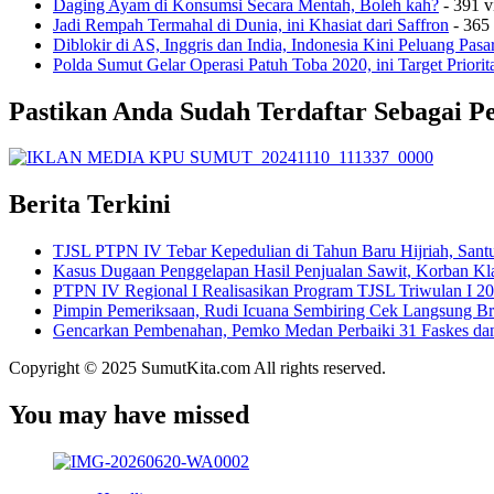
Daging Ayam di Konsumsi Secara Mentah, Boleh kah?
- 391 v
Jadi Rempah Termahal di Dunia, ini Khasiat dari Saffron
- 365
Diblokir di AS, Inggris dan India, Indonesia Kini Peluang Pasa
Polda Sumut Gelar Operasi Patuh Toba 2020, ini Target Priorit
Pastikan Anda Sudah Terdaftar Sebagai P
Berita Terkini
TJSL PTPN IV Tebar Kepedulian di Tahun Baru Hijriah, Santu
Kasus Dugaan Penggelapan Hasil Penjualan Sawit, Korban Kl
PTPN IV Regional I Realisasikan Program TJSL Triwulan I 20
Pimpin Pemeriksaan, Rudi Icuana Sembiring Cek Langsung B
Gencarkan Pembenahan, Pemko Medan Perbaiki 31 Faskes da
Copyright © 2025 SumutKita.com All rights reserved.
You may have missed