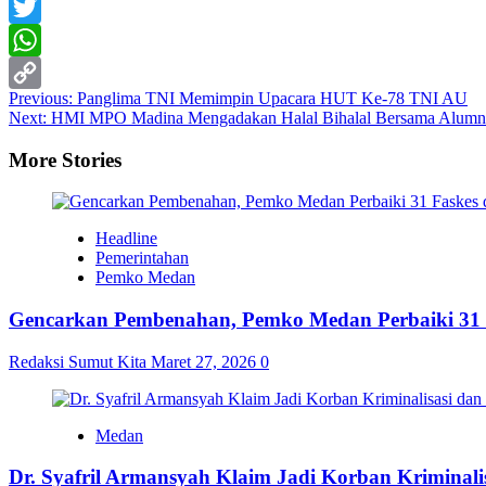
Facebook
Twitter
WhatsApp
Post
Previous:
Panglima TNI Memimpin Upacara HUT Ke-78 TNI AU
Copy
Next:
HMI MPO Madina Mengadakan Halal Bihalal Bersama Alumn
navigation
Link
More Stories
Headline
Pemerintahan
Pemko Medan
Gencarkan Pembenahan, Pemko Medan Perbaiki 31 
Redaksi Sumut Kita
Maret 27, 2026
0
Medan
Dr. Syafril Armansyah Klaim Jadi Korban Kriminal