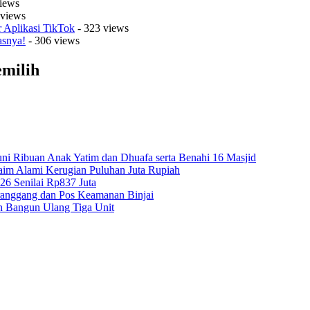
iews
 views
r Aplikasi TikTok
- 323 views
asnya!
- 306 views
emilih
ni Ribuan Anak Yatim dan Dhuafa serta Benahi 16 Masjid
aim Alami Kerugian Puluhan Juta Rupiah
26 Senilai Rp837 Juta
ranggang dan Pos Keamanan Binjai
n Bangun Ulang Tiga Unit