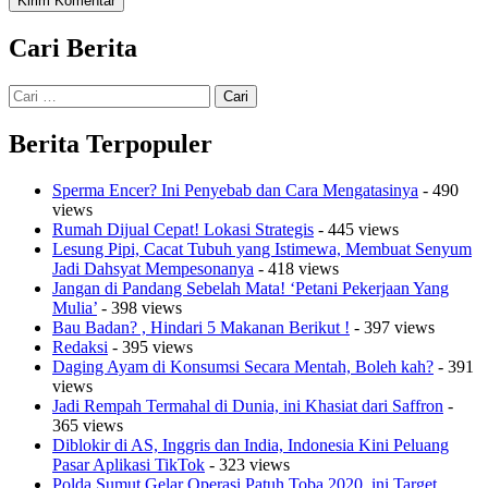
Cari Berita
Cari
untuk:
Berita Terpopuler
Sperma Encer? Ini Penyebab dan Cara Mengatasinya
- 490
views
Rumah Dijual Cepat! Lokasi Strategis
- 445 views
Lesung Pipi, Cacat Tubuh yang Istimewa, Membuat Senyum
Jadi Dahsyat Mempesonanya
- 418 views
Jangan di Pandang Sebelah Mata! ‘Petani Pekerjaan Yang
Mulia’
- 398 views
Bau Badan? , Hindari 5 Makanan Berikut !
- 397 views
Redaksi
- 395 views
Daging Ayam di Konsumsi Secara Mentah, Boleh kah?
- 391
views
Jadi Rempah Termahal di Dunia, ini Khasiat dari Saffron
-
365 views
Diblokir di AS, Inggris dan India, Indonesia Kini Peluang
Pasar Aplikasi TikTok
- 323 views
Polda Sumut Gelar Operasi Patuh Toba 2020, ini Target