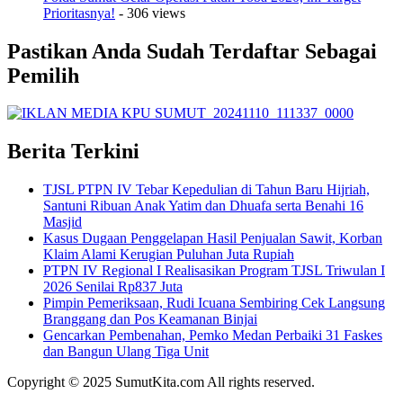
Prioritasnya!
- 306 views
Pastikan Anda Sudah Terdaftar Sebagai
Pemilih
Berita Terkini
TJSL PTPN IV Tebar Kepedulian di Tahun Baru Hijriah,
Santuni Ribuan Anak Yatim dan Dhuafa serta Benahi 16
Masjid
Kasus Dugaan Penggelapan Hasil Penjualan Sawit, Korban
Klaim Alami Kerugian Puluhan Juta Rupiah
PTPN IV Regional I Realisasikan Program TJSL Triwulan I
2026 Senilai Rp837 Juta
Pimpin Pemeriksaan, Rudi Icuana Sembiring Cek Langsung
Branggang dan Pos Keamanan Binjai
Gencarkan Pembenahan, Pemko Medan Perbaiki 31 Faskes
dan Bangun Ulang Tiga Unit
Copyright © 2025 SumutKita.com All rights reserved.