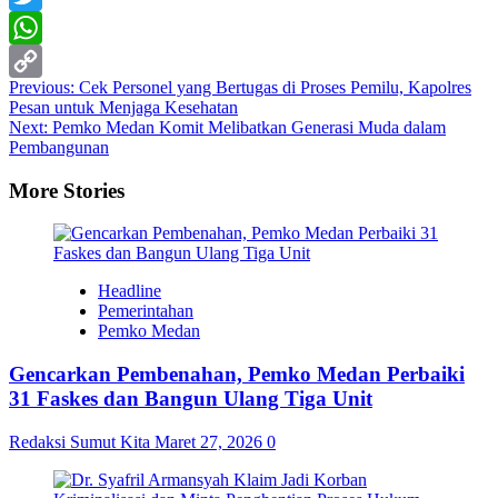
Twitter
WhatsApp
Post
Previous:
Cek Personel yang Bertugas di Proses Pemilu, Kapolres
Copy
Pesan untuk Menjaga Kesehatan
navigation
Link
Next:
Pemko Medan Komit Melibatkan Generasi Muda dalam
Pembangunan
More Stories
Headline
Pemerintahan
Pemko Medan
Gencarkan Pembenahan, Pemko Medan Perbaiki
31 Faskes dan Bangun Ulang Tiga Unit
Redaksi Sumut Kita
Maret 27, 2026
0