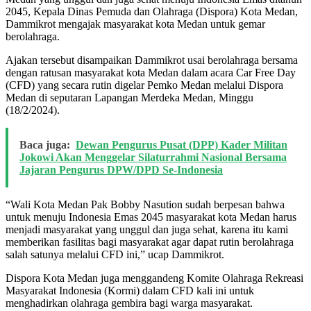
Link
2045, Kepala Dinas Pemuda dan Olahraga (Dispora) Kota Medan,
Dammikrot mengajak masyarakat kota Medan untuk gemar
berolahraga.
Ajakan tersebut disampaikan Dammikrot usai berolahraga bersama
dengan ratusan masyarakat kota Medan dalam acara Car Free Day
(CFD) yang secara rutin digelar Pemko Medan melalui Dispora
Medan di seputaran Lapangan Merdeka Medan, Minggu
(18/2/2024).
Baca juga:
Dewan Pengurus Pusat (DPP) Kader Militan
Jokowi Akan Menggelar Silaturrahmi Nasional Bersama
Jajaran Pengurus DPW/DPD Se-Indonesia
“Wali Kota Medan Pak Bobby Nasution sudah berpesan bahwa
untuk menuju Indonesia Emas 2045 masyarakat kota Medan harus
menjadi masyarakat yang unggul dan juga sehat, karena itu kami
memberikan fasilitas bagi masyarakat agar dapat rutin berolahraga
salah satunya melalui CFD ini,” ucap Dammikrot.
Dispora Kota Medan juga menggandeng Komite Olahraga Rekreasi
Masyarakat Indonesia (Kormi) dalam CFD kali ini untuk
menghadirkan olahraga gembira bagi warga masyarakat.