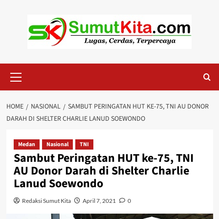
Skip
to
content
Primary
Menu
HOME
NASIONAL
SAMBUT PERINGATAN HUT KE-75, TNI AU DONOR
DARAH DI SHELTER CHARLIE LANUD SOEWONDO
Medan
Nasional
TNI
Sambut Peringatan HUT ke-75, TNI
AU Donor Darah di Shelter Charlie
Lanud Soewondo
Redaksi Sumut Kita
April 7, 2021
0