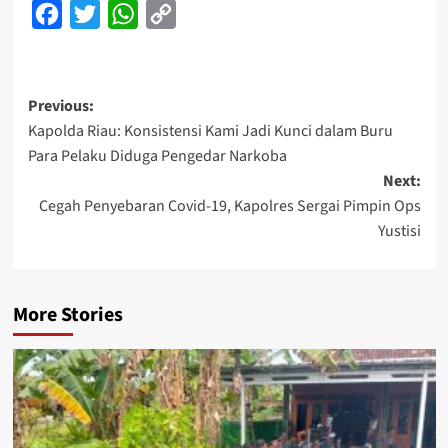
Facebook
Twitter
WhatsApp
Copy
Link
Post
Previous:
Kapolda Riau: Konsistensi Kami Jadi Kunci dalam Buru
navigation
Para Pelaku Diduga Pengedar Narkoba
Next:
Cegah Penyebaran Covid-19, Kapolres Sergai Pimpin Ops
Yustisi
More Stories