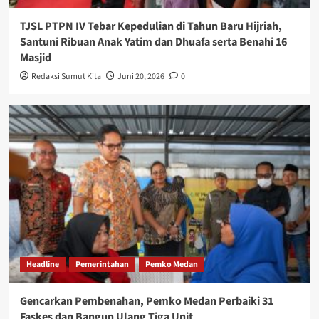
TJSL PTPN IV Tebar Kepedulian di Tahun Baru Hijriah,
Santuni Ribuan Anak Yatim dan Dhuafa serta Benahi 16
Masjid
Redaksi Sumut Kita
Juni 20, 2026
0
Headline
Pemerintahan
Pemko Medan
Gencarkan Pembenahan, Pemko Medan Perbaiki 31
Faskes dan Bangun Ulang Tiga Unit