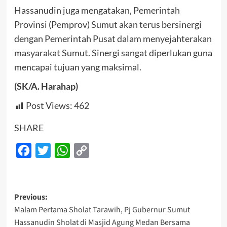
Hassanudin juga mengatakan, Pemerintah
Provinsi (Pemprov) Sumut akan terus bersinergi
dengan Pemerintah Pusat dalam menyejahterakan
masyarakat Sumut. Sinergi sangat diperlukan guna
mencapai tujuan yang maksimal.
(SK/A. Harahap)
Post Views:
462
SHARE
Facebook
Twitter
WhatsApp
Copy
Link
Post
Previous:
Malam Pertama Sholat Tarawih, Pj Gubernur Sumut
navigation
Hassanudin Sholat di Masjid Agung Medan Bersama