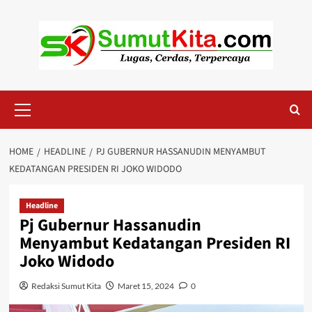
Skip
to
content
Primary
Menu
HOME
HEADLINE
PJ GUBERNUR HASSANUDIN MENYAMBUT
KEDATANGAN PRESIDEN RI JOKO WIDODO
Headline
Pj Gubernur Hassanudin
Menyambut Kedatangan Presiden RI
Joko Widodo
Redaksi Sumut Kita
Maret 15, 2024
0