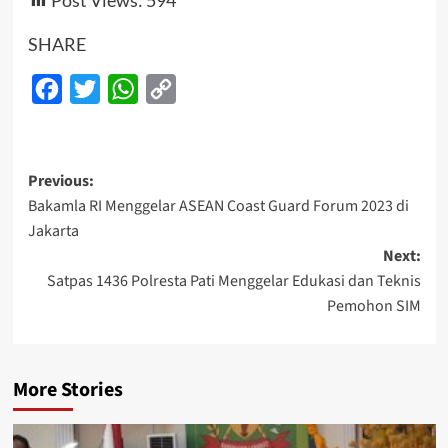
SHARE
Facebook
Twitter
WhatsApp
Copy
Link
Post
Previous:
Bakamla RI Menggelar ASEAN Coast Guard Forum 2023 di
navigation
Jakarta
Next:
Satpas 1436 Polresta Pati Menggelar Edukasi dan Teknis
Pemohon SIM
More Stories