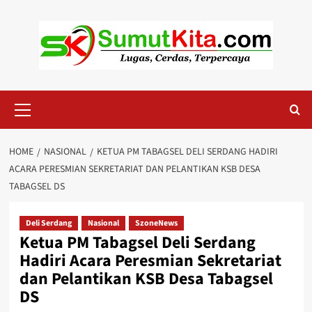
Skip
to
content
Primary
Menu
HOME
NASIONAL
KETUA PM TABAGSEL DELI SERDANG HADIRI
ACARA PERESMIAN SEKRETARIAT DAN PELANTIKAN KSB DESA
TABAGSEL DS
Deli Serdang
Nasional
SzoneNews
Ketua PM Tabagsel Deli Serdang
Hadiri Acara Peresmian Sekretariat
dan Pelantikan KSB Desa Tabagsel
DS