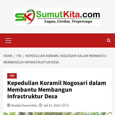
Skip
to
content
Primary
Menu
HOME
TNI
KEPEDULIAN KORAMIL NOGOSARI DALAM MEMBANTU
MEMBANGUN INFRASTRUKTUR DESA
TNI
Kepedulian Koramil Nogosari dalam
Membantu Membangun
Infrastruktur Desa
Redaksi Sumut Kita
Juli 11, 2024
0