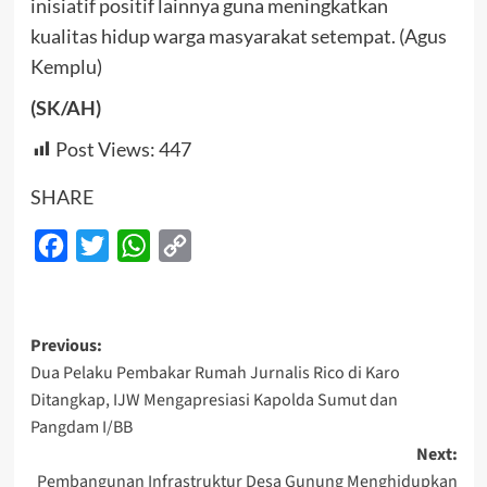
inisiatif positif lainnya guna meningkatkan
kualitas hidup warga masyarakat setempat. (Agus
Kemplu)
(SK/AH)
Post Views:
447
SHARE
Facebook
Twitter
WhatsApp
Copy
Link
Post
Previous:
Dua Pelaku Pembakar Rumah Jurnalis Rico di Karo
navigation
Ditangkap, IJW Mengapresiasi Kapolda Sumut dan
Pangdam I/BB
Next:
Pembangunan Infrastruktur Desa Gunung Menghidupkan