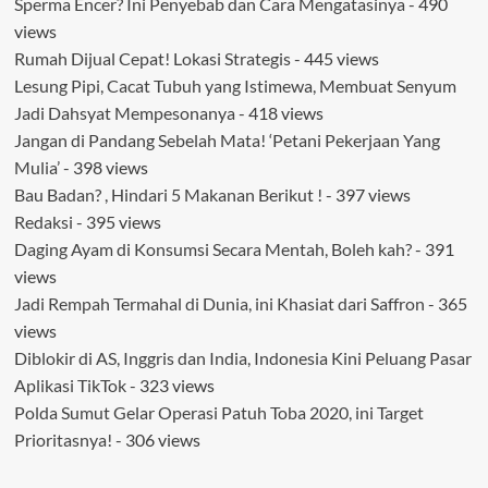
Sperma Encer? Ini Penyebab dan Cara Mengatasinya
- 490
views
Rumah Dijual Cepat! Lokasi Strategis
- 445 views
Lesung Pipi, Cacat Tubuh yang Istimewa, Membuat Senyum
Jadi Dahsyat Mempesonanya
- 418 views
Jangan di Pandang Sebelah Mata! ‘Petani Pekerjaan Yang
Mulia’
- 398 views
Bau Badan? , Hindari 5 Makanan Berikut !
- 397 views
Redaksi
- 395 views
Daging Ayam di Konsumsi Secara Mentah, Boleh kah?
- 391
views
Jadi Rempah Termahal di Dunia, ini Khasiat dari Saffron
- 365
views
Diblokir di AS, Inggris dan India, Indonesia Kini Peluang Pasar
Aplikasi TikTok
- 323 views
Polda Sumut Gelar Operasi Patuh Toba 2020, ini Target
Prioritasnya!
- 306 views