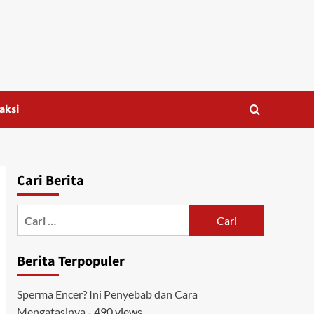
aksi
Cari Berita
Cari
untuk:
Berita Terpopuler
Sperma Encer? Ini Penyebab dan Cara
Mengatasinya
- 490 views