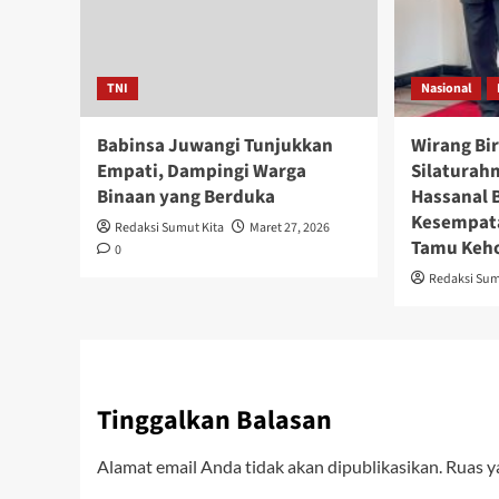
TNI
Nasional
Babinsa Juwangi Tunjukkan
Wirang Bi
Empati, Dampingi Warga
Silaturah
Binaan yang Berduka
Hassanal 
Kesempata
Redaksi Sumut Kita
Maret 27, 2026
Tamu Keho
0
Redaksi Sum
Tinggalkan Balasan
Alamat email Anda tidak akan dipublikasikan.
Ruas y