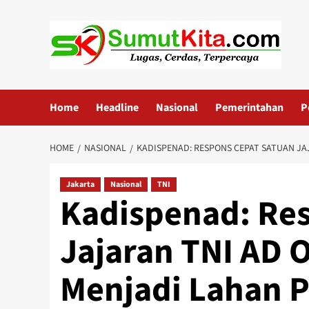
Skip
to
content
Home
Headline
Nasional
Pemerintahan
P
HOME
NASIONAL
KADISPENAD: RESPONS CEPAT SATUAN JA
Jakarta
Nasional
TNI
Kadispenad: Re
Jajaran TNI AD 
Menjadi Lahan P