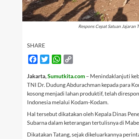
Respons Cepat Satuan Jajaran T
SHARE
Facebook
Twitter
WhatsApp
Copy
Link
Jakarta,
Sumutkita.com
– Menindaklanjuti keb
TNI Dr. Dudung Abdurachman kepada para Kom
kosong menjadi lahan produktif, telah direspon
Indonesia melalui Kodam-Kodam.
Hal tersebut dikatakan oleh Kepala Dinas Pen
Subarna dalam keterangan tertulisnya di Mabe
Dikatakan Tatang, sejak dikeluarkannya perin