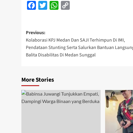
Facebook
Twitter
WhatsApp
Copy
Link
Post
Previous:
Kolaborasi KPJ Medan Dan SAJI Terhimpun Di IMI,
navigation
Pendataan Stunting Serta Salurkan Bantuan Langsun
Balita Disabilitas Di Medan Sunggal
More Stories