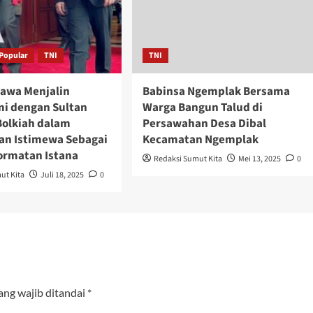
Popular
TNI
TNI
rawa Menjalin
Babinsa Ngemplak Bersama
mi dengan Sultan
Warga Bangun Talud di
Bolkiah dalam
Persawahan Desa Dibal
n Istimewa Sebagai
Kecamatan Ngemplak
rmatan Istana
Redaksi Sumut Kita
Mei 13, 2025
0
ut Kita
Juli 18, 2025
0
ang wajib ditandai
*