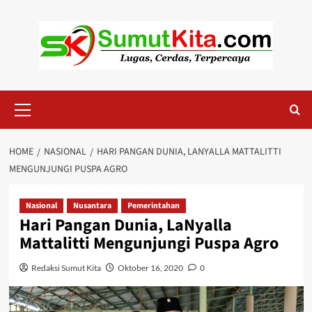
Skip
to
content
Primary
Menu
HOME
NASIONAL
HARI PANGAN DUNIA, LANYALLA MATTALITTI
MENGUNJUNGI PUSPA AGRO
Nasional
Nusantara
Pemerintahan
Hari Pangan Dunia, LaNyalla
Mattalitti Mengunjungi Puspa Agro
Redaksi Sumut Kita
Oktober 16, 2020
0