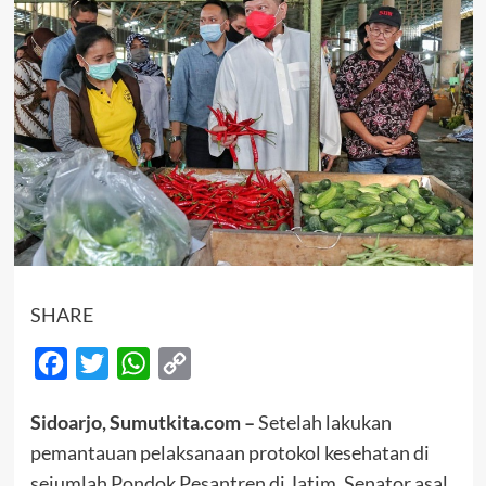
SHARE
Facebook
Twitter
WhatsApp
Copy
Link
Sidoarjo, Sumutkita.com –
Setelah lakukan
pemantauan pelaksanaan protokol kesehatan di
sejumlah Pondok Pesantren di Jatim, Senator asal