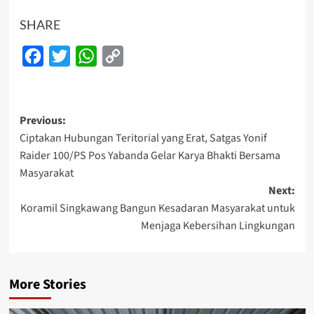
SHARE
Facebook
Twitter
WhatsApp
Copy
Link
Post
Previous:
Ciptakan Hubungan Teritorial yang Erat, Satgas Yonif
navigation
Raider 100/PS Pos Yabanda Gelar Karya Bhakti Bersama
Masyarakat
Next:
Koramil Singkawang Bangun Kesadaran Masyarakat untuk
Menjaga Kebersihan Lingkungan
More Stories