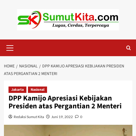
Skip
to
content
Primary
Menu
HOME
NASIONAL
DPP KAMIJO APRESIASI KEBIJAKAN PRESIDEN
ATAS PERGANTIAN 2 MENTERI
Jakarta
Nasional
DPP Kamijo Apresiasi Kebijakan
Presiden atas Pergantian 2 Menteri
Redaksi Sumut Kita
Juni 19, 2022
0