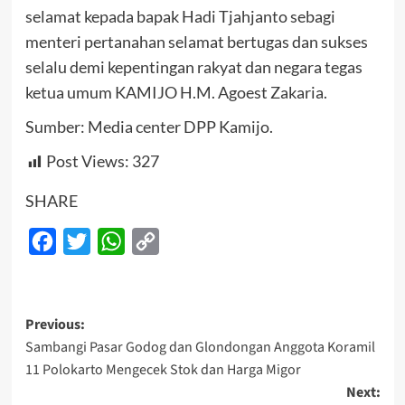
selamat kepada bapak Hadi Tjahjanto sebagi
menteri pertanahan selamat bertugas dan sukses
selalu demi kepentingan rakyat dan negara tegas
ketua umum KAMIJO H.M. Agoest Zakaria.
Sumber: Media center DPP Kamijo.
Post Views:
327
SHARE
Facebook
Twitter
WhatsApp
Copy
Link
Post
Previous:
Sambangi Pasar Godog dan Glondongan Anggota Koramil
navigation
11 Polokarto Mengecek Stok dan Harga Migor
Next: