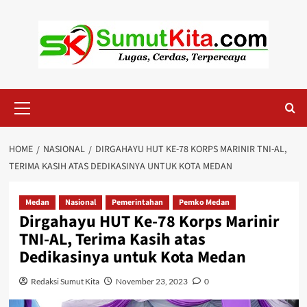
Skip
to
content
Primary
Menu
HOME
NASIONAL
DIRGAHAYU HUT KE-78 KORPS MARINIR TNI-AL,
TERIMA KASIH ATAS DEDIKASINYA UNTUK KOTA MEDAN
Medan
Nasional
Pemerintahan
Pemko Medan
Dirgahayu HUT Ke-78 Korps Marinir
TNI-AL, Terima Kasih atas
Dedikasinya untuk Kota Medan
Redaksi Sumut Kita
November 23, 2023
0