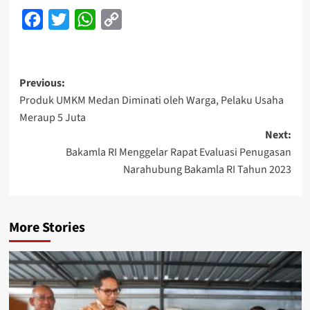
Facebook
Twitter
WhatsApp
Copy
Link
Post
Previous:
Produk UMKM Medan Diminati oleh Warga, Pelaku Usaha
navigation
Meraup 5 Juta
Next:
Bakamla RI Menggelar Rapat Evaluasi Penugasan
Narahubung Bakamla RI Tahun 2023
More Stories