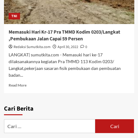
TNI
Memasuki Hari Kr-17 Pra TMMD Kodim 0203/Langkat
,Pembukaan Jalan Capai 59 Persen
Redaksi Sumutkita.com
April 30, 2022
0
LANGKAT| sumutkita.com - Memasuki hari ke-17
dilaksanakannya kegiatan Pra TMMD 113 Kodim 0203/
Langkat,pekerjaan sasaran fisik pembukaan dan pembuatan
badan...
Read
Read More
more
about
Memasuki
Cari Berita
Hari
Kr-
17
Cari
Pra
untuk:
TMMD
Kodim