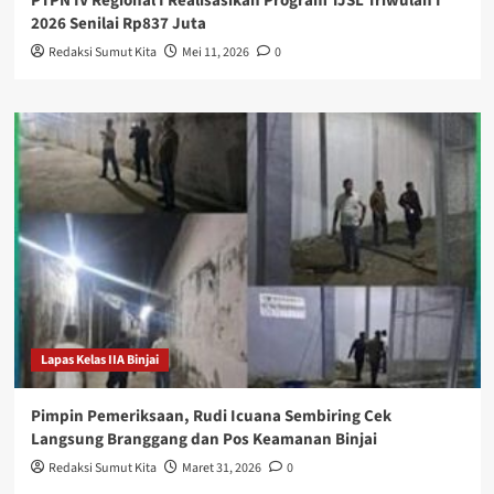
PTPN IV Regional I Realisasikan Program TJSL Triwulan I
2026 Senilai Rp837 Juta
Redaksi Sumut Kita
Mei 11, 2026
0
Lapas Kelas IIA Binjai
Pimpin Pemeriksaan, Rudi Icuana Sembiring Cek
Langsung Branggang dan Pos Keamanan Binjai
Redaksi Sumut Kita
Maret 31, 2026
0