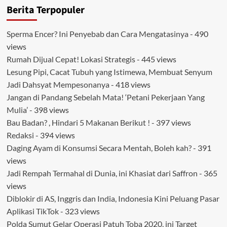
Berita Terpopuler
0203/Langkat
,Pembukaan
Jalan
Sperma Encer? Ini Penyebab dan Cara Mengatasinya
- 490
Capai
views
59
Persen
Rumah Dijual Cepat! Lokasi Strategis
- 445 views
Lesung Pipi, Cacat Tubuh yang Istimewa, Membuat Senyum
Jadi Dahsyat Mempesonanya
- 418 views
Jangan di Pandang Sebelah Mata! ‘Petani Pekerjaan Yang
Mulia’
- 398 views
Bau Badan? , Hindari 5 Makanan Berikut !
- 397 views
Redaksi
- 394 views
Daging Ayam di Konsumsi Secara Mentah, Boleh kah?
- 391
views
Jadi Rempah Termahal di Dunia, ini Khasiat dari Saffron
- 365
views
Diblokir di AS, Inggris dan India, Indonesia Kini Peluang Pasar
Aplikasi TikTok
- 323 views
Polda Sumut Gelar Operasi Patuh Toba 2020, ini Target