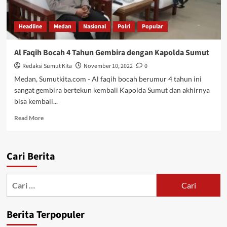
Headline
Medan
Nasional
Polri
Popular
Al Faqih Bocah 4 Tahun Gembira dengan Kapolda Sumut
Redaksi Sumut Kita
November 10, 2022
0
Medan, Sumutkita.com - Al faqih bocah berumur 4 tahun ini
sangat gembira bertekun kembali Kapolda Sumut dan akhirnya
bisa kembali...
Read
Read More
more
about
Al
Cari Berita
Faqih
Bocah
4
Cari
Tahun
untuk:
Gembira
dengan
Berita Terpopuler
Kapolda
Sumut