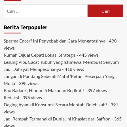
Divaksin
Cari
Dosis
untuk:
Pertama
di
Berita Terpopuler
Rumkit
TK
III
Sperma Encer? Ini Penyebab dan Cara Mengatasinya
- 490
04.06.01
views
Wijayakusuma
Rumah Dijual Cepat! Lokasi Strategis
- 445 views
Lesung Pipi, Cacat Tubuh yang Istimewa, Membuat Senyum
Jadi Dahsyat Mempesonanya
- 418 views
Jangan di Pandang Sebelah Mata! ‘Petani Pekerjaan Yang
Mulia’
- 398 views
Bau Badan? , Hindari 5 Makanan Berikut !
- 397 views
Redaksi
- 395 views
Daging Ayam di Konsumsi Secara Mentah, Boleh kah?
- 391
views
Jadi Rempah Termahal di Dunia, ini Khasiat dari Saffron
- 365
views