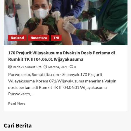
Nasional
Nusantara
TNI
170 Prajurit Wijayakusuma Divaksin Dosis Pertama di
Rumkit TK III 04.06.01 Wijayakusuma
Redaksi Sumut Kita
Maret 4, 2021
0
Purwokerto, Sumutkita.com - Sebanyak 170 Prajurit
Wijayakusuma Korem 071/Wijayakusuma menerima Vaksin
dosis pertama di Rumkit TK III 04.06.01 Wijayakusuma
Purwokerto,...
Read
Read More
more
about
170
Cari Berita
Prajurit
Wijayakusuma