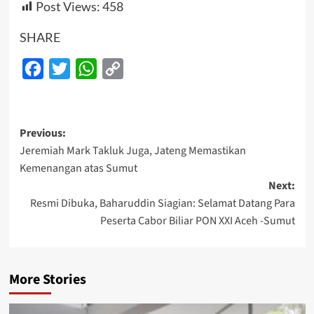
Post Views:
458
SHARE
Facebook
Twitter
WhatsApp
Copy
Link
Post
Previous:
Jeremiah Mark Takluk Juga, Jateng Memastikan
navigation
Kemenangan atas Sumut
Next:
Resmi Dibuka, Baharuddin Siagian: Selamat Datang Para
Peserta Cabor Biliar PON XXI Aceh -Sumut
More Stories