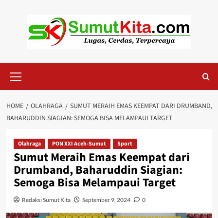
Skip
to
content
Primary
Menu
HOME
OLAHRAGA
SUMUT MERAIH EMAS KEEMPAT DARI DRUMBAND,
BAHARUDDIN SIAGIAN: SEMOGA BISA MELAMPAUI TARGET
Olahraga
PON XXI Aceh-Sumut
Sport
Sumut Meraih Emas Keempat dari
Drumband, Baharuddin Siagian:
Semoga Bisa Melampaui Target
Redaksi Sumut Kita
September 9, 2024
0