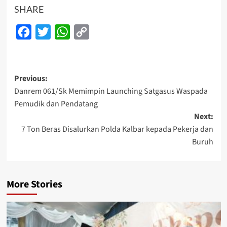
SHARE
Facebook
Twitter
WhatsApp
Copy
Link
Post
Previous:
Danrem 061/Sk Memimpin Launching Satgasus Waspada
navigation
Pemudik dan Pendatang
Next:
7 Ton Beras Disalurkan Polda Kalbar kepada Pekerja dan
Buruh
More Stories