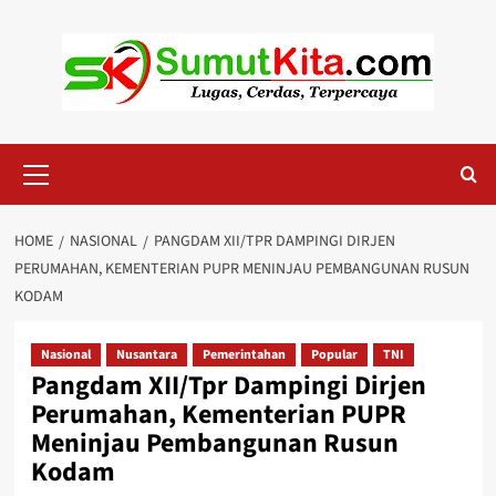
Skip
to
content
Primary
Menu
HOME
NASIONAL
PANGDAM XII/TPR DAMPINGI DIRJEN
PERUMAHAN, KEMENTERIAN PUPR MENINJAU PEMBANGUNAN RUSUN
KODAM
Nasional
Nusantara
Pemerintahan
Popular
TNI
Pangdam XII/Tpr Dampingi Dirjen
Perumahan, Kementerian PUPR
Meninjau Pembangunan Rusun
Kodam