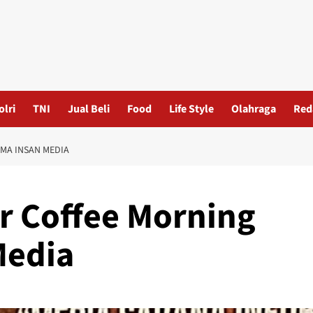
olri
TNI
Jual Beli
Food
Life Style
Olahraga
Red
MA INSAN MEDIA
r Coffee Morning
Media