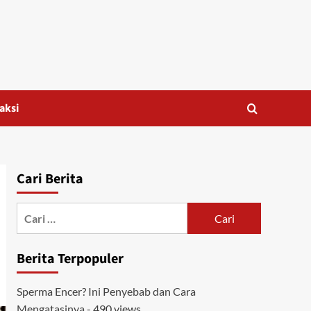
aksi
Cari Berita
Cari
untuk:
Berita Terpopuler
Sperma Encer? Ini Penyebab dan Cara
Mengatasinya
- 490 views