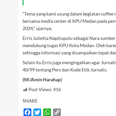
”Tema yang kami usung dalam kegiatan coffee m
bersama media center di KPU Medan pada pemi
2024,” ujarnya.
Erris Julietta Napitupulu sebagai Nara sumber
mendukung tugas KPU Kota Medan. Oleh karen
sehingga informasi yang disampaikan tepat da
Selain itu Erris juga mengingatkan agar Jurn
40/99 tentang Pers dan Kode Etik Jurnalis.
(SK/Amin Harahap)
Post Views:
416
SHARE
Facebook
Twitter
WhatsApp
Copy