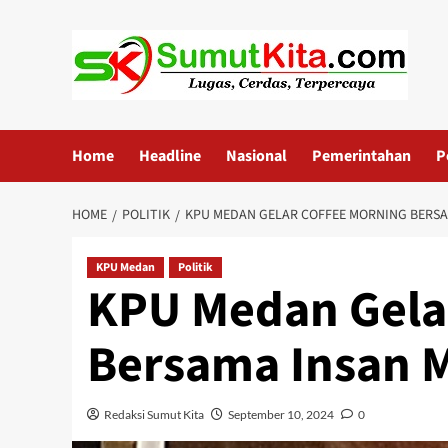
Skip
to
content
Home
Headline
Nasional
Pemerintahan
P
HOME
POLITIK
KPU MEDAN GELAR COFFEE MORNING BERSA
KPU Medan
Politik
KPU Medan Gela
Bersama Insan 
Redaksi Sumut Kita
September 10, 2024
0