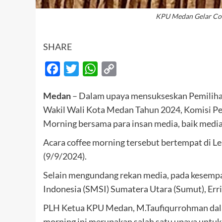
KPU Medan Gelar Cof
SHARE
Facebook
Twitter
WhatsApp
Copy
Link
Medan
– Dalam upaya mensukseskan Pemilihan
Wakil Wali Kota Medan Tahun 2024, Komisi 
Morning bersama para insan media, baik media 
Acara coffee morning tersebut bertempat di Le
(9/9/2024).
Selain mengundang rekan media, pada kesempat
Indonesia (SMSI) Sumatera Utara (Sumut), Erri
PLH Ketua KPU Medan, M.Taufiqurrohman dal
morning ini merupakan salah satu upaya untuk