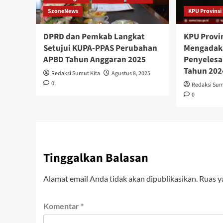
SzoneNews
KPU Provins
DPRD dan Pemkab Langkat
KPU Provi
Setujui KUPA-PPAS Perubahan
Mengadaka
APBD Tahun Anggaran 2025
Penyelesai
Tahun 202
Redaksi Sumut Kita
Agustus 8, 2025
0
Redaksi Sum
0
Tinggalkan Balasan
Alamat email Anda tidak akan dipublikasikan.
Ruas y
Komentar
*