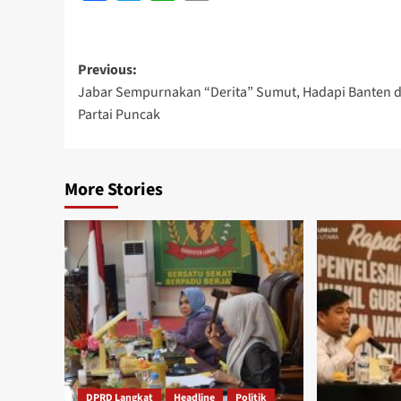
Link
Post
Previous:
Jabar Sempurnakan “Derita” Sumut, Hadapi Banten d
navigation
Partai Puncak
More Stories
DPRD Langkat
Headline
Politik