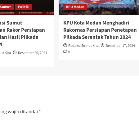
i Sumut
Politik
KPU Medan
nsi Sumut
KPU Kota Medan Menghadiri
n Rakor Persiapan
Rakornas Persiapan Penetapan
an Hasil Pilkada
Pilkada Serentak Tahun 2024
4
Redaksi Sumut Kita
Desember 17, 2024
0
ut Kita
Desember 20, 2024
ang wajib ditandai
*