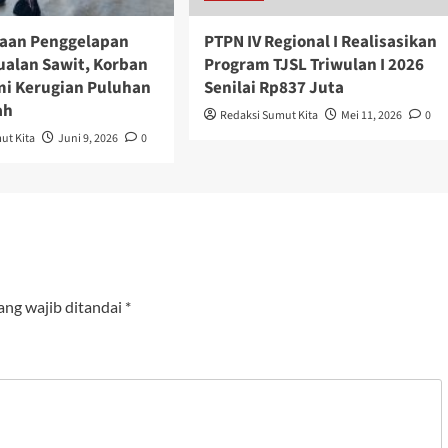
aan Penggelapan
PTPN IV Regional I Realisasikan
ualan Sawit, Korban
Program TJSL Triwulan I 2026
mi Kerugian Puluhan
Senilai Rp837 Juta
ah
Redaksi Sumut Kita
Mei 11, 2026
0
ut Kita
Juni 9, 2026
0
ang wajib ditandai
*