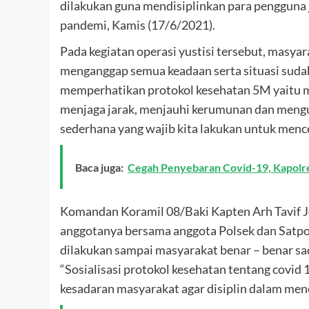
dilakukan guna mendisiplinkan para pengguna 
pandemi, Kamis (17/6/2021).
Pada kegiatan operasi yustisi tersebut, masya
menganggap semua keadaan serta situasi sudah
memperhatikan protokol kesehatan 5M yaitu m
menjaga jarak, menjauhi kerumunan dan mengu
sederhana yang wajib kita lakukan untuk men
Baca juga:
Cegah Penyebaran Covid-19, Kapolres
Komandan Koramil 08/Baki Kapten Arh Tavif J
anggotanya bersama anggota Polsek dan Satpo
dilakukan sampai masyarakat benar – benar sa
“Sosialisasi protokol kesehatan tentang covi
kesadaran masyarakat agar disiplin dalam mene