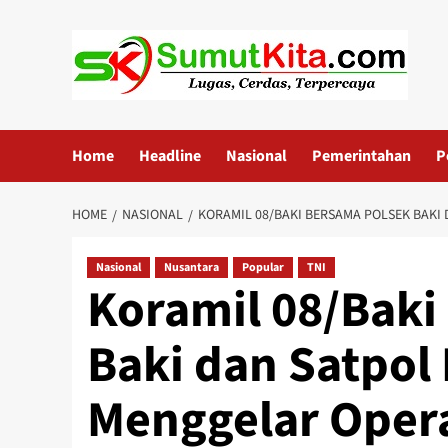
Skip
to
content
Home
Headline
Nasional
Pemerintahan
P
HOME
NASIONAL
KORAMIL 08/BAKI BERSAMA POLSEK BAKI 
Nasional
Nusantara
Popular
TNI
Koramil 08/Baki
Baki dan Satpol 
Menggelar Operas