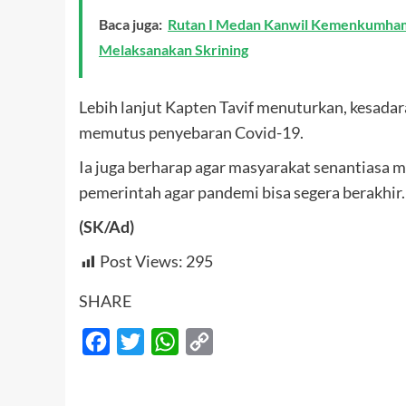
Baca juga:
Rutan I Medan Kanwil Kemenkumham 
Melaksanakan Skrining
Lebih lanjut Kapten Tavif menuturkan, kesada
memutus penyebaran Covid-19.
Ia juga berharap agar masyarakat senantiasa
pemerintah agar pandemi bisa segera berakhir
(SK/Ad)
Post Views:
295
SHARE
Facebook
Twitter
WhatsApp
Copy
Link