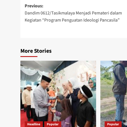
Post
Previous:
Dandim 0612/Tasikmalaya Menjadi Pemateri dalam
navigation
Kegiatan “Program Penguatan Ideologi Pancasila”
More Stories
Headline
Popular
Popular