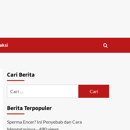
aksi
Cari Berita
Cari
untuk:
Berita Terpopuler
Sperma Encer? Ini Penyebab dan Cara
Mengatasinya
- 490 views