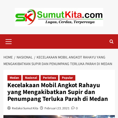
Skip
to
content
Primary
Menu
HOME
NASIONAL
KECELAKAAN MOBIL ANGKOT RAHAYU YANG
MENGAKIBATKAN SUPIR DAN PENUMPANG TERLUKA PARAH DI MEDAN
Medan
Nasional
Peristiwa
Popular
Kecelakaan Mobil Angkot Rahayu
yang Mengakibatkan Supir dan
Penumpang Terluka Parah di Medan
Redaksi Sumut Kita
Februari 23, 2021
0