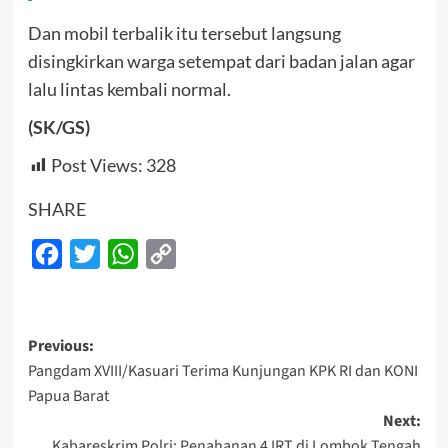
Dan mobil terbalik itu tersebut langsung
disingkirkan warga setempat dari badan jalan agar
lalu lintas kembali normal.
(SK/GS)
Post Views:
328
SHARE
Facebook
Twitter
WhatsApp
Copy
Link
Post
Previous:
Pangdam XVIII/Kasuari Terima Kunjungan KPK RI dan KONI
navigation
Papua Barat
Next:
Kabareskrim Polri: Penahanan 4 IRT di Lombok Tengah