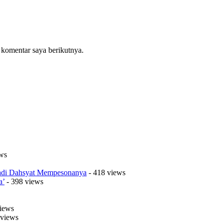
 komentar saya berikutnya.
ws
Jadi Dahsyat Mempesonanya
- 418 views
a’
- 398 views
iews
 views