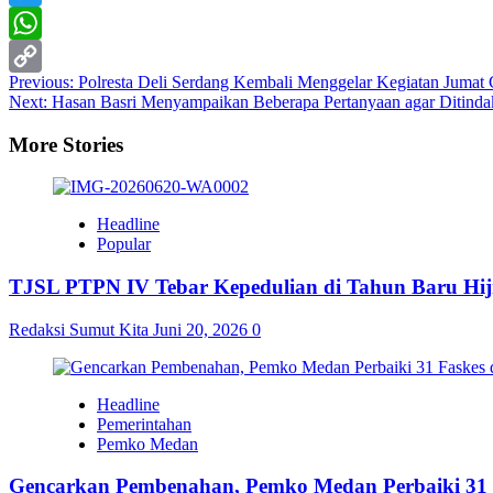
Twitter
WhatsApp
Post
Previous:
Polresta Deli Serdang Kembali Menggelar Kegiatan Jumat 
Copy
Next:
Hasan Basri Menyampaikan Beberapa Pertanyaan agar Ditindak
navigation
Link
More Stories
Headline
Popular
TJSL PTPN IV Tebar Kepedulian di Tahun Baru Hijr
Redaksi Sumut Kita
Juni 20, 2026
0
Headline
Pemerintahan
Pemko Medan
Gencarkan Pembenahan, Pemko Medan Perbaiki 31 