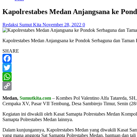
Kapolrestabes Medan Anjangsana ke Pond
Redaksi Sumut Kita
November 28, 2022
0
Kapolrestabes Medan Anjangsana ke Pondok Serbaguna dan Taman B
SHARE
Facebook
Twitter
WhatsApp
Copy
Medan,
Sumutkita.com
– Kombes Pol Valentino Alfa Tatareda, SH
Cempaka XV, Pasar VII Tembung, Desa Sambirejo Timur, Senin (28/
Link
Kegiatan ini diwakili oleh Kasat Samapta Polrestabes Medan Komp
Samapta Polrestabes Medan lainnya.
Dalam kunjungannya, Kapolrestabes Medan yang diwakili Kasat Sa
yang mana anggota Sat Samapta Polrestabes Medan, bantuan dan tali 