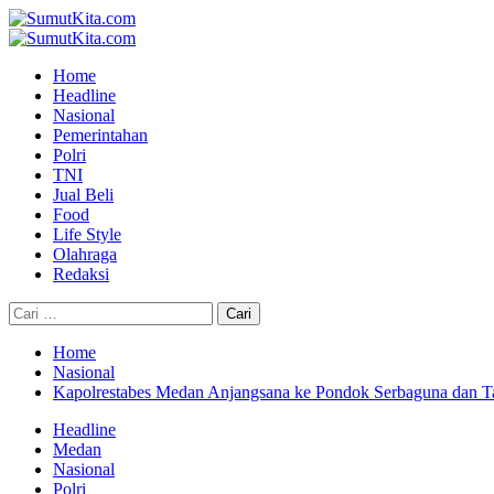
Skip
to
Primary
content
Menu
Home
Headline
Nasional
Pemerintahan
Polri
TNI
Jual Beli
Food
Life Style
Olahraga
Redaksi
Cari
untuk:
Home
Nasional
Kapolrestabes Medan Anjangsana ke Pondok Serbaguna dan T
Headline
Medan
Nasional
Polri