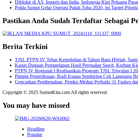
Diblokir di AS, Inggris dan India, Indonesia Kini Peluang Pasa
Polda Sumut Gelar Operasi Patuh Toba 2020, ini Target Priorit
Pastikan Anda Sudah Terdaftar Sebagai P
Berita Terkini
TJSL PTPN IV Tebar Kepedulian di Tahun Baru Hijriah, Santu
Kasus Dugaan Penggelapan Hasil Penjualan Sawit, Korban Kl
PTPN IV Regional I Realisasikan Program TJSL Triwulan I 20
Pimpin Pemeriksaan, Rudi Icuana Sembiring Cek Langsung B
Gencarkan Pembenahan, Pemko Medan Perbaiki 31 Faskes da
Copyright © 2025 SumutKita.com All rights reserved.
You may have missed
Headline
Popular