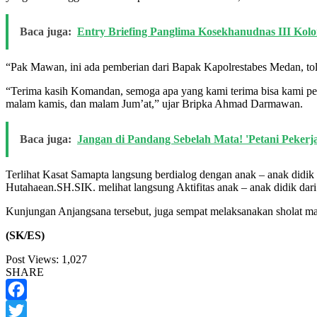
Baca juga:
Entry Briefing Panglima Kosekhanudnas III Ko
“Pak Mawan, ini ada pemberian dari Bapak Kapolrestabes Medan, t
“Terima kasih Komandan, semoga apa yang kami terima bisa kami per
malam kamis, dan malam Jum’at,” ujar Bripka Ahmad Darmawan.
Baca juga:
Jangan di Pandang Sebelah Mata! 'Petani Pekerj
Terlihat Kasat Samapta langsung berdialog dengan anak – anak did
Hutahaean.SH.SIK. melihat langsung Aktifitas anak – anak didik d
Kunjungan Anjangsana tersebut, juga sempat melaksanakan sholat 
(SK/ES)
Post Views:
1,027
SHARE
Facebook