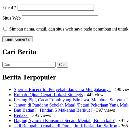
Email
*
Situs Web
Simpan nama, email, dan situs web saya pada peramban ini untuk
Cari Berita
Cari
untuk:
Berita Terpopuler
Sperma Encer? Ini Penyebab dan Cara Mengatasinya
- 490 vie
Rumah Dijual Cepat! Lokasi Strategis
- 445 views
Lesung Pipi, Cacat Tubuh yang Istimewa, Membuat Senyum 
Jangan di Pandang Sebelah Mata! ‘Petani Pekerjaan Yang Muli
Bau Badan? , Hindari 5 Makanan Berikut !
- 397 views
Redaksi
- 395 views
Daging Ayam di Konsumsi Secara Mentah, Boleh kah?
- 391 v
Jadi Rempah Termahal di Dunia, ini Khasiat dari Saffron
- 365