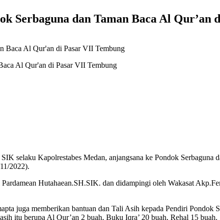
ok Serbaguna dan Taman Baca Al Qur’an d
aca Al Qur'an di Pasar VII Tembung
, SIK selaku Kapolrestabes Medan, anjangsana ke Pondok Serbaguna 
11/2022).
ol Pardamean Hutahaean.SH.SIK. dan didampingi oleh Wakasat Akp.Fer
mapta juga memberikan bantuan dan Tali Asih kepada Pendiri Pondo
asih itu berupa Al Qur’an 2 buah, Buku Iqra’ 20 buah, Rehal 15 buah.