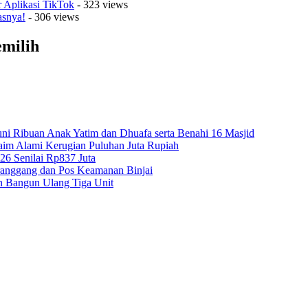
r Aplikasi TikTok
- 323 views
asnya!
- 306 views
emilih
ni Ribuan Anak Yatim dan Dhuafa serta Benahi 16 Masjid
aim Alami Kerugian Puluhan Juta Rupiah
26 Senilai Rp837 Juta
ranggang dan Pos Keamanan Binjai
n Bangun Ulang Tiga Unit