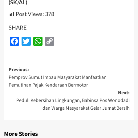
(SK/AL)
Post Views:
378
SHARE
Facebook
Twitter
WhatsApp
Copy
Link
Post
Previous:
Pemprov Sumut Imbau Masyarakat Manfaatkan
navigation
Pemutihan Pajak Kendaraan Bermotor
Next:
Peduli Kebersihan Lingkungan, Babinsa Pos Wonodadi
dan Warga Masyarakat Gelar Jumat Bersih
More Stories