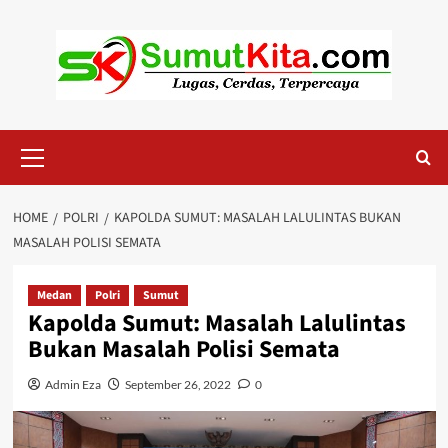
Skip
to
content
Primary
Menu
HOME
POLRI
KAPOLDA SUMUT: MASALAH LALULINTAS BUKAN
MASALAH POLISI SEMATA
Medan
Polri
Sumut
Kapolda Sumut: Masalah Lalulintas
Bukan Masalah Polisi Semata
Admin Eza
September 26, 2022
0