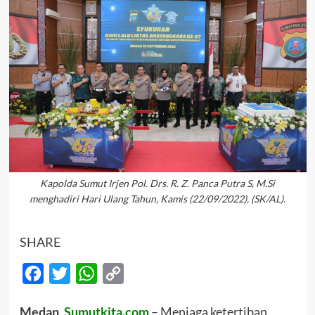
Kapolda Sumut Irjen Pol. Drs. R. Z. Panca Putra S, M.Si
menghadiri Hari Ulang Tahun, Kamis (22/09/2022), (SK/AL).
SHARE
Facebook
Twitter
WhatsApp
Copy
Link
Medan,
Sumutkita.com
– Menjaga ketertiban