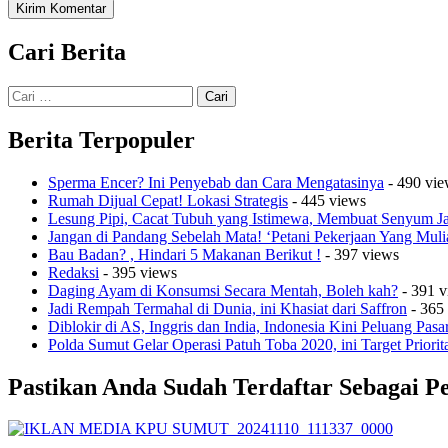
Cari Berita
Cari
untuk:
Berita Terpopuler
Sperma Encer? Ini Penyebab dan Cara Mengatasinya
- 490 vie
Rumah Dijual Cepat! Lokasi Strategis
- 445 views
Lesung Pipi, Cacat Tubuh yang Istimewa, Membuat Senyum 
Jangan di Pandang Sebelah Mata! ‘Petani Pekerjaan Yang Muli
Bau Badan? , Hindari 5 Makanan Berikut !
- 397 views
Redaksi
- 395 views
Daging Ayam di Konsumsi Secara Mentah, Boleh kah?
- 391 v
Jadi Rempah Termahal di Dunia, ini Khasiat dari Saffron
- 365
Diblokir di AS, Inggris dan India, Indonesia Kini Peluang Pasa
Polda Sumut Gelar Operasi Patuh Toba 2020, ini Target Priorit
Pastikan Anda Sudah Terdaftar Sebagai P