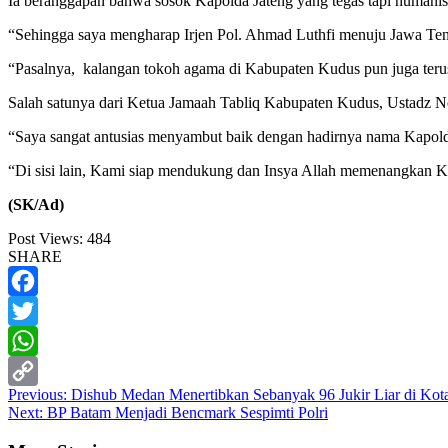
Ia beranggapan bahwa sosok Kapolda Jateng yang tegas tapi humani
“Sehingga saya mengharap Irjen Pol. Ahmad Luthfi menuju Jawa Ten
“Pasalnya, kalangan tokoh agama di Kabupaten Kudus pun juga terus
Salah satunya dari Ketua Jamaah Tabliq Kabupaten Kudus, Ustadz 
“Saya sangat antusias menyambut baik dengan hadirnya nama Kapold
“Di sisi lain, Kami siap mendukung dan Insya Allah memenangkan K
(SK/Ad)
Post Views:
484
SHARE
Facebook
Twitter
WhatsApp
Post
Previous:
Dishub Medan Menertibkan Sebanyak 96 Jukir Liar di Ko
Copy
Next:
BP Batam Menjadi Bencmark Sespimti Polri
navigation
Link