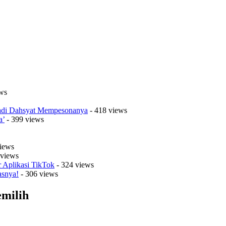
ws
Jadi Dahsyat Mempesonanya
- 418 views
a’
- 399 views
iews
 views
r Aplikasi TikTok
- 324 views
asnya!
- 306 views
emilih