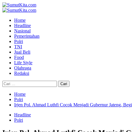
Skip
to
Primary
content
Menu
Home
Headline
Nasional
Pemerintahan
Polri
TNI
Jual Beli
Food
Life Style
Olahraga
Redaksi
Cari
untuk:
Home
Polri
Irjen Pol. Ahmad Luthfi Cocok Menjadi Gubernur Jateng, Begi
Headline
Polri