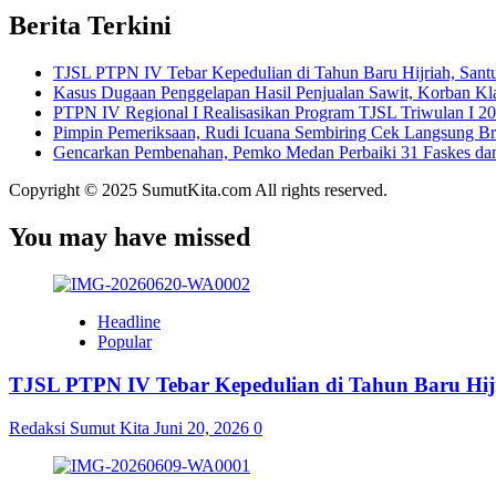
Berita Terkini
TJSL PTPN IV Tebar Kepedulian di Tahun Baru Hijriah, Santu
Kasus Dugaan Penggelapan Hasil Penjualan Sawit, Korban Kl
PTPN IV Regional I Realisasikan Program TJSL Triwulan I 20
Pimpin Pemeriksaan, Rudi Icuana Sembiring Cek Langsung B
Gencarkan Pembenahan, Pemko Medan Perbaiki 31 Faskes da
Copyright © 2025 SumutKita.com All rights reserved.
You may have missed
Headline
Popular
TJSL PTPN IV Tebar Kepedulian di Tahun Baru Hijr
Redaksi Sumut Kita
Juni 20, 2026
0