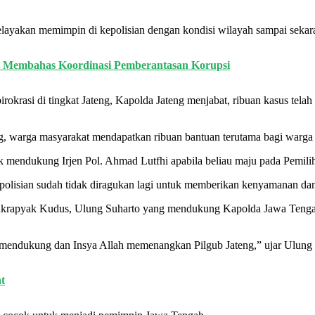
layakan memimpin di kepolisian dengan kondisi wilayah sampai sekar
K Membahas Koordinasi Pemberantasan Korupsi
birokrasi di tingkat Jateng, Kapolda Jateng menjabat, ribuan kasus t
ng, warga masyarakat mendapatkan ribuan bantuan terutama bagi warg
mendukung Irjen Pol. Ahmad Lutfhi apabila beliau maju pada Pemili
epolisian sudah tidak diragukan lagi untuk memberikan kenyamanan d
krapyak Kudus, Ulung Suharto yang mendukung Kapolda Jawa Tengah 
 mendukung dan Insya Allah memenangkan Pilgub Jateng,” ujar Ulung 
t