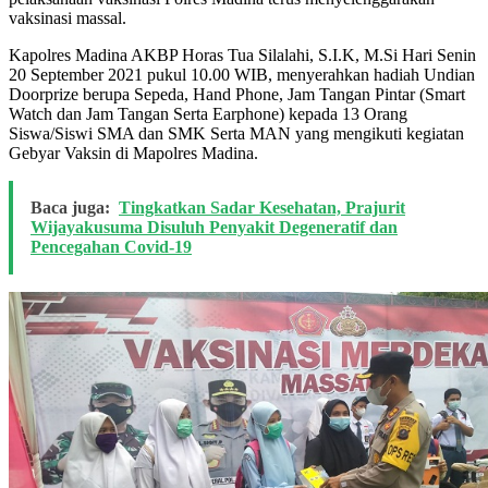
Link
vaksinasi massal.
Kapolres Madina AKBP Horas Tua Silalahi, S.I.K, M.Si Hari Senin
20 September 2021 pukul 10.00 WIB, menyerahkan hadiah Undian
Doorprize berupa Sepeda, Hand Phone, Jam Tangan Pintar (Smart
Watch dan Jam Tangan Serta Earphone) kepada 13 Orang
Siswa/Siswi SMA dan SMK Serta MAN yang mengikuti kegiatan
Gebyar Vaksin di Mapolres Madina.
Baca juga:
Tingkatkan Sadar Kesehatan, Prajurit
Wijayakusuma Disuluh Penyakit Degeneratif dan
Pencegahan Covid-19