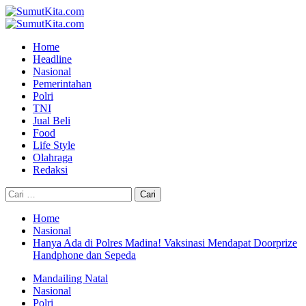
Skip
to
Primary
content
Menu
Home
Headline
Nasional
Pemerintahan
Polri
TNI
Jual Beli
Food
Life Style
Olahraga
Redaksi
Cari
untuk:
Home
Nasional
Hanya Ada di Polres Madina! Vaksinasi Mendapat Doorprize
Handphone dan Sepeda
Mandailing Natal
Nasional
Polri