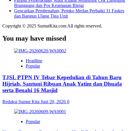
Pimpin Pemeriksaan, Rudi Icuana Sembiring Cek Langsung
Branggang dan Pos Keamanan Binjai
Gencarkan Pembenahan, Pemko Medan Perbaiki 31 Faskes
dan Bangun Ulang Tiga Unit
Copyright © 2025 SumutKita.com All rights reserved.
You may have missed
Headline
Popular
TJSL PTPN IV Tebar Kepedulian di Tahun Baru
Hijriah, Santuni Ribuan Anak Yatim dan Dhuafa
serta Benahi 16 Masjid
Redaksi Sumut Kita
Juni 20, 2026
0
Popular