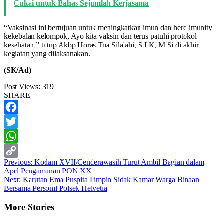
Cukai untuk Bahas Sejumlah Kerjasama
“Vaksinasi ini bertujuan untuk meningkatkan imun dan herd imunity
kekebalan kelompok, Ayo kita vaksin dan terus patuhi protokol
kesehatan,” tutup Akbp Horas Tua Silalahi, S.I.K, M.Si di akhir
kegiatan yang dilaksanakan.
(SK/Ad)
Post Views:
319
SHARE
Facebook
Twitter
WhatsApp
Post
Previous:
Kodam XVII/Cenderawasih Turut Ambil Bagian dalam
Copy
Apel Pengamanan PON XX
navigation
Link
Next:
Karutan Ema Puspita Pimpin Sidak Kamar Warga Binaan
Bersama Personil Polsek Helvetia
More Stories