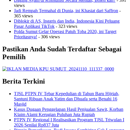
Daging Ayam di Konsumsi Secara Mentah, Boleh kah?
- 391
views
Jadi Rempah Termahal di Dunia, ini Khasiat dari Saffron
-
365 views
Diblokir di AS, Inggris dan India, Indonesia Kini Peluang
Pasar Aplikasi TikTok
- 323 views
Polda Sumut Gelar Operasi Patuh Toba 2020, ini Target
Prioritasnya!
- 306 views
Pastikan Anda Sudah Terdaftar Sebagai
Pemilih
Berita Terkini
TJSL PTPN IV Tebar Kepedulian di Tahun Baru Hijriah,
Santuni Ribuan Anak Yatim dan Dhuafa serta Benahi 16
Masjid
Kasus Dugaan Penggelapan Hasil Penjualan Sawit, Korban
Klaim Alami Kerugian Puluhan Juta Rupiah
PTPN IV Regional I Realisasikan Program TJSL Triwulan I
2026 Senilai Rp837 Juta