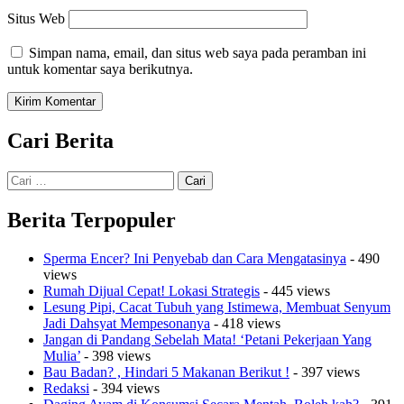
Situs Web
Simpan nama, email, dan situs web saya pada peramban ini
untuk komentar saya berikutnya.
Cari Berita
Cari
untuk:
Berita Terpopuler
Sperma Encer? Ini Penyebab dan Cara Mengatasinya
- 490
views
Rumah Dijual Cepat! Lokasi Strategis
- 445 views
Lesung Pipi, Cacat Tubuh yang Istimewa, Membuat Senyum
Jadi Dahsyat Mempesonanya
- 418 views
Jangan di Pandang Sebelah Mata! ‘Petani Pekerjaan Yang
Mulia’
- 398 views
Bau Badan? , Hindari 5 Makanan Berikut !
- 397 views
Redaksi
- 394 views