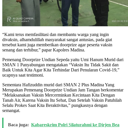
“Kami terus memfasilitasi dan membantu warga yang ingin
divaksin, alhamdulillah masyarakat sangat antusias, pada giat
tersebut kami juga memberikan doorprize agar peserta vaksin
senang dan terhibur,” papar Kapolres Madina.
Pemenang Doorprize Undian Sepeda yaitu Umi Hanum Murid dari
SMAN 1 Panyabungan mengatakan “Vaksin Itu Tidak Sakit dan
Baik Untuk Kita Agar Kita Terhindar Dari Penularan Covid-19,”
ucapnya saat testimoni.
Sementara Hafizuddin murid dari SMAN 2 Plus Madina Yang
Merupakan Pemenang Doorprize Undian Jam Tangan berkomentar
“Melaksanakan Vaksin Mercerminkan Kecintaan Kita Dengan
Tanah Air, Karena Vaksin Itu Sehat, Dan Setelah Vaksin Patuhilah
Selalu Prokes Saat Kita Beraktivitas,” pungkasnya dengan
semangat.
Baca juga:
Kabareskrim Polri Silaturahmi ke Dirjen Bea