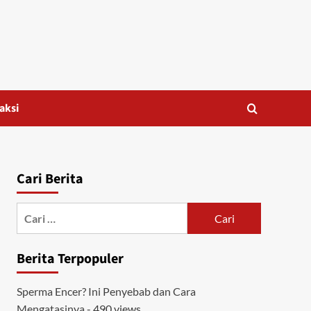
aksi
Cari Berita
Cari
untuk:
Berita Terpopuler
Sperma Encer? Ini Penyebab dan Cara
Mengatasinya
- 490 views