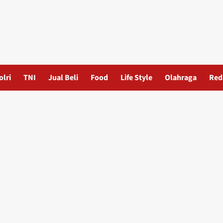
olri
TNI
Jual Beli
Food
Life Style
Olahraga
Red