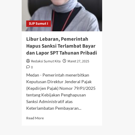
DJP Sumut I
Libur Lebaran, Pemerintah
Hapus Sanksi Terlambat Bayar
dan Lapor SPT Tahunan Pribadi
Redaksi Sumut Kita
Maret 27, 2025
0
Medan - Pemerintah menerbitkan
Keputusan Direktur Jenderal Pajak
(Kepdirjen Pajak) Nomor 79/PJ/2025
tentang Kebijakan Penghapusan
Sanksi Administratif atas
Keterlambatan Pembayaran...
Read
Read More
more
about
Libur