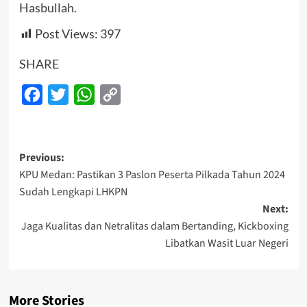
Hasbullah.
Post Views:
397
SHARE
Facebook
Twitter
WhatsApp
Copy
Link
Post
Previous:
KPU Medan: Pastikan 3 Paslon Peserta Pilkada Tahun 2024
navigation
Sudah Lengkapi LHKPN
Next:
Jaga Kualitas dan Netralitas dalam Bertanding, Kickboxing
Libatkan Wasit Luar Negeri
More Stories