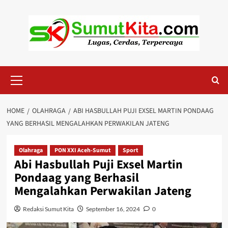
Skip
to
content
Primary
Menu
HOME
OLAHRAGA
ABI HASBULLAH PUJI EXSEL MARTIN PONDAAG
YANG BERHASIL MENGALAHKAN PERWAKILAN JATENG
Olahraga
PON XXI Aceh-Sumut
Sport
Abi Hasbullah Puji Exsel Martin
Pondaag yang Berhasil
Mengalahkan Perwakilan Jateng
Redaksi Sumut Kita
September 16, 2024
0